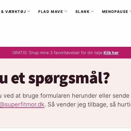
 & VÆRKTØJ
FLAD MAVE
SLANK
MENOPAUSE
GRATIS: Snup mine 3 favoritøvelser for din talje
Klik her
u et spørgsmål?
nu ved at bruge formularen herunder eller sende
o@superfitmor.dk
. Så vender jeg tilbage, så hurti