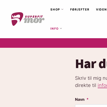
SHOP
FØR/EFTER
VIDEN
INFO
Har d
Skriv til mig 
direkte til
inf
Navn
*