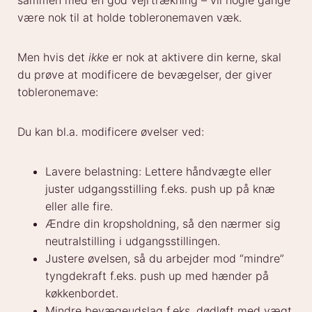
sammen med en god vejrtrækning – vil nogle gange
være nok til at holde tobleronemaven væk.
Men hvis det
ikke
er nok at aktivere din kerne, skal
du prøve at modificere de bevægelser, der giver
tobleronemave:
Du kan bl.a. modificere øvelser ved:
Lavere belastning: Lettere håndvægte eller
juster udgangsstilling f.eks. push up på knæ
eller alle fire.
Ændre din kropsholdning, så den nærmer sig
neutralstilling i udgangsstillingen.
Justere øvelsen, så du arbejder mod “mindre”
tyngdekraft f.eks. push up med hænder på
køkkenbordet.
Mindre bevægeudslag f.eks. dødløft med vægt