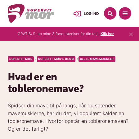
LOG IND
×
GRATIS: Snup mine 3 favoritøvelser for din talje
Klik her
SUPERFIT MOR
SUPERFIT MOR’S BLOG
DELTE MAVEMUSKLER
/
/
Hvad er en
tobleronemave?
Spidser din mave til på langs, når du spænder
mavemusklerne, har du det, vi populært kalder en
tobleronemave. Hvorfor opstår en tobleronemaven?
Og er det farligt?