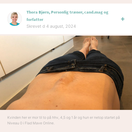
Thora Bjørn, Personlig træner, cand.mag og
forfatter
Skrevet d 4 august, 2024
Kvinden her er mor til to på hhv, 4,5 og 1 år og hun er netop startet på
Niveau 0 i Flad Mave Online.