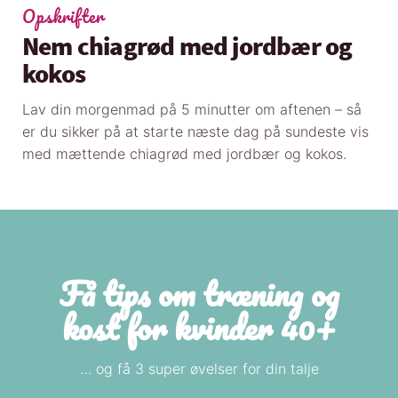
Opskrifter
Nem chiagrød med jordbær og
kokos
Lav din morgenmad på 5 minutter om aftenen – så
er du sikker på at starte næste dag på sundeste vis
med mættende chiagrød med jordbær og kokos.
Få tips om træning og
kost for kvinder 40+
… og få 3 super øvelser for din talje