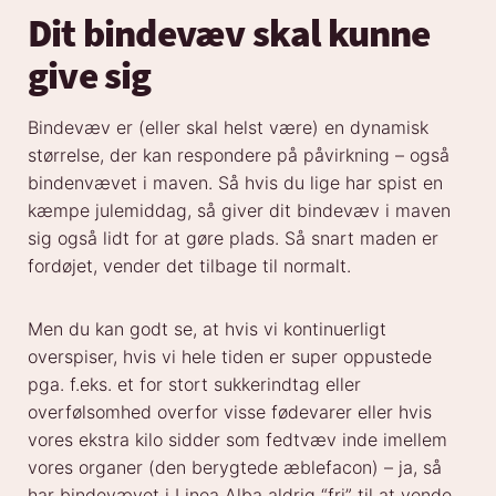
Dit bindevæv skal kunne
give sig
Bindevæv er (eller skal helst være) en dynamisk
størrelse, der kan respondere på påvirkning – også
bindenvævet i maven. Så hvis du lige har spist en
kæmpe julemiddag, så giver dit bindevæv i maven
sig også lidt for at gøre plads. Så snart maden er
fordøjet, vender det tilbage til normalt.
Men du kan godt se, at hvis vi kontinuerligt
overspiser, hvis vi hele tiden er super oppustede
pga. f.eks. et for stort sukkerindtag eller
overfølsomhed overfor visse fødevarer eller hvis
vores ekstra kilo sidder som fedtvæv inde imellem
vores organer (den berygtede æblefacon) – ja, så
har bindevævet i Linea Alba aldrig “fri” til at vende