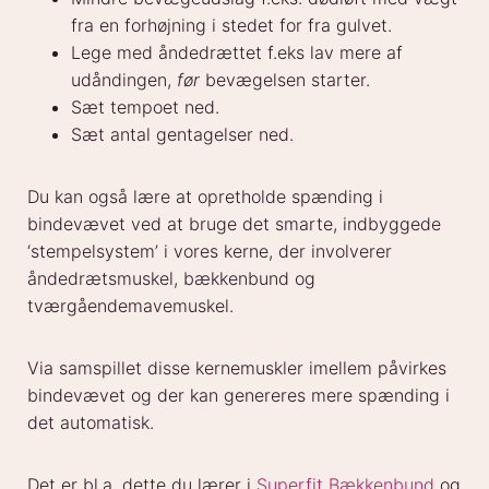
fra en forhøjning i stedet for fra gulvet.
Lege med åndedrættet f.eks lav mere af
udåndingen,
før
bevægelsen starter.
Sæt tempoet ned.
Sæt antal gentagelser ned.
Du kan også lære at opretholde spænding i
bindevævet ved at bruge det smarte, indbyggede
‘stempelsystem’ i vores kerne, der involverer
åndedrætsmuskel, bækkenbund og
tværgåendemavemuskel.
Via samspillet disse kernemuskler imellem påvirkes
bindevævet og der kan genereres mere spænding i
det automatisk.
Det er bl.a. dette du lærer i
Superfit Bækkenbund
og