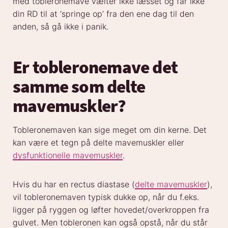
med tobleronemave vælter ikke læsset og får ikke
din RD til at ‘springe op’ fra den ene dag til den
anden, så gå ikke i panik.
Er tobleronemave det
samme som delte
mavemuskler?
Tobleronemaven kan sige meget om din kerne. Det
kan være et tegn på delte mavemuskler eller
dysfunktionelle mavemuskler
.
Hvis du har en rectus diastase (
delte mavemuskler
),
vil tobleronemaven typisk dukke op, når du f.eks.
ligger på ryggen og løfter hovedet/overkroppen fra
gulvet. Men tobleronen kan også opstå, når du står