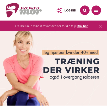
LOG IND
×
GRATIS: Snup mine 3 favoritøvelser for din talje
Klik her