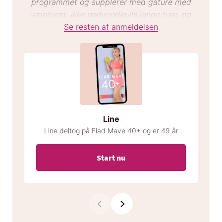
programmet og supplerer med gåture med
vægtvest, ikke nødvendigvis lange ture, og
rider 2-3 gange om ugen. Jeg sover meget
Se resten af anmeldelsen
bedre om natten og har det generelt super
godt.”
Line
Line deltog på Flad Mave 40+ og er 49 år
Start nu