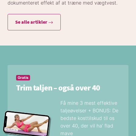
dokumenteret effekt af at træne med vægtvest.
Se alle artikler
Gratis
Trim taljen – også over 40
Få mine 3 mest effektive
taljeøvelser + BONUS: De
bedste kosttilskud til os
over 40, der vil ha’ flad
mave