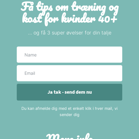
Få tips om træning og
kost for kvinder 40+
… og få 3 super øvelser for din talje
Navn
E-mail
Ja tak - send dem nu
Du kan afmelde dig med et enkelt klik i hver mail, vi
sender dig
Mere info