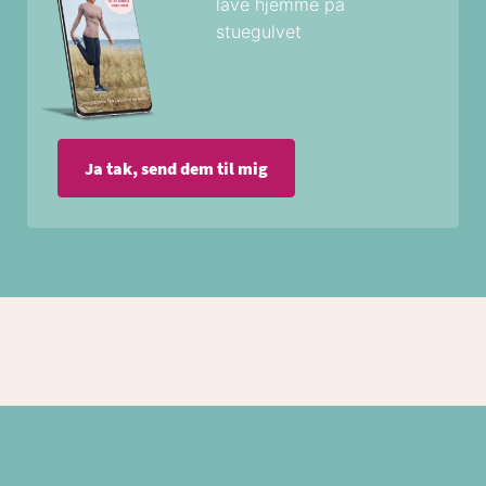
lave hjemme på
stuegulvet
Ja tak, send dem til mig