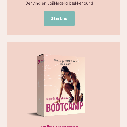
Genvind en upåklagelig bækkenbund
Start nu
Online Bootcamp