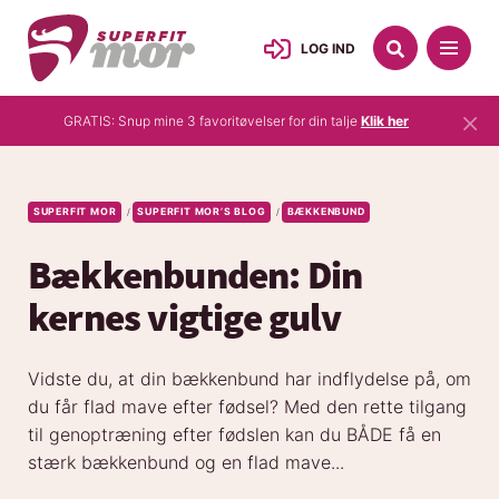
LOG IND
×
GRATIS: Snup mine 3 favoritøvelser for din talje
Klik her
SUPERFIT MOR
SUPERFIT MOR’S BLOG
BÆKKENBUND
/
/
Bækkenbunden: Din
kernes vigtige gulv
Vidste du, at din bækkenbund har indflydelse på, om
du får flad mave efter fødsel? Med den rette tilgang
til genoptræning efter fødslen kan du BÅDE få en
stærk bækkenbund og en flad mave...