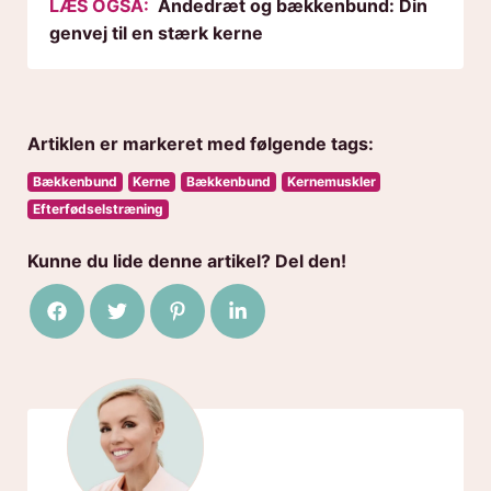
LÆS OGSÅ:
Åndedræt og bækkenbund: Din
genvej til en stærk kerne
Artiklen er markeret med følgende tags:
Bækkenbund
Kerne
Bækkenbund
Kernemuskler
Efterfødselstræning
Kunne du lide denne artikel? Del den!
Del på Facebook
Del på Twitter
Del på Pinterest
Del på LinkedIn