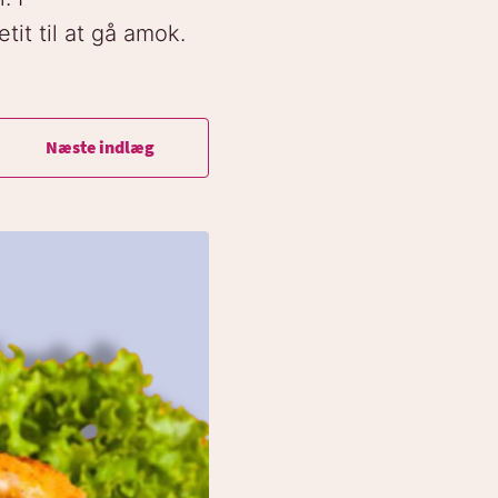
it til at gå amok.
Næste indlæg