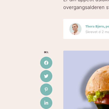
overgangsalderen sv
Thora Bjørn, p
Skrevet d 2 m
DEL
Del på Facebook
Del på Twitter
Del på Pinterest
Del på LinkedIn