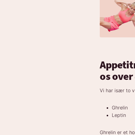
Appetit
os over
Vi har især to 
Ghrelin
Leptin
Ghrelin er et h