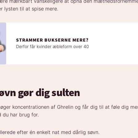
ære mærkbart vanskeligere at opnå dén mæthedsfornemme
r lysten til at spise mere.
STRAMMER BUKSERNE MERE?
Derfor får kvinder æbleform over 40
øvn gør dig sulten
 øger koncentrationen af Ghrelin og får dig til at føle dig me
 du har brug for.
llerede efter én enkelt nat med dårlig søvn.