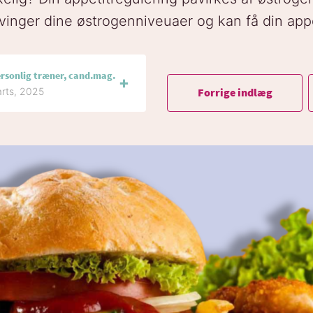
inger dine østrogenniveuaer og kan få din appet
ersonlig træner, cand.mag.
Forrige indlæg
arts, 2025