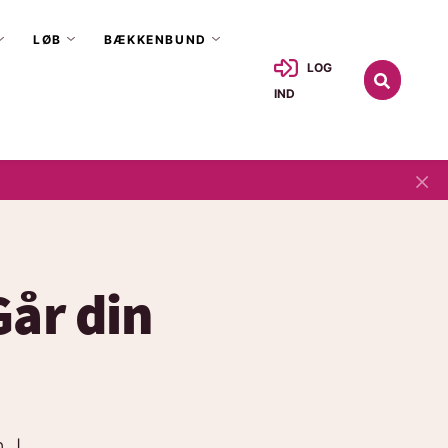
LØB
BÆKKENBUND
LOG
IND
×
Går din
. I