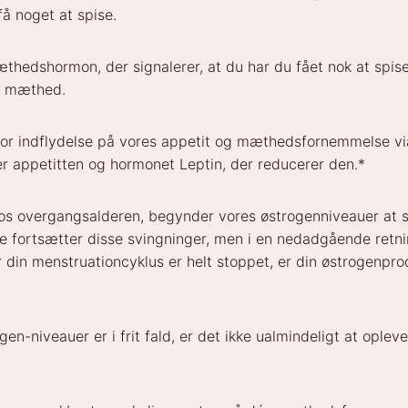
 få noget at spise.
æthedshormon, der signalerer, at du har du fået nok at spis
f mæthed.
tor indflydelse på vores appetit og mæthedsfornemmelse v
er appetitten og hormonet Leptin, der reducerer den.*
os overgangsalderen, begynder vores østrogenniveauer at sv
 fortsætter disse svingninger, men i en nedadgående retnin
 din menstruationcyklus er helt stoppet, er din østrogenpr
gen-niveauer er i frit fald, er det ikke ualmindeligt at ople