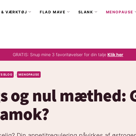
 & VÆRKTØJ
FLAD MAVE
SLANK
MENOPAUSE
GRATIS: Snup mine 3 favoritøvelser for din talje
Klik her
’S BLOG
MENOPAUSE
/
s og nul mæthed: 
t amok?
kelig? Din appetitregulering påvirkes af østrogen