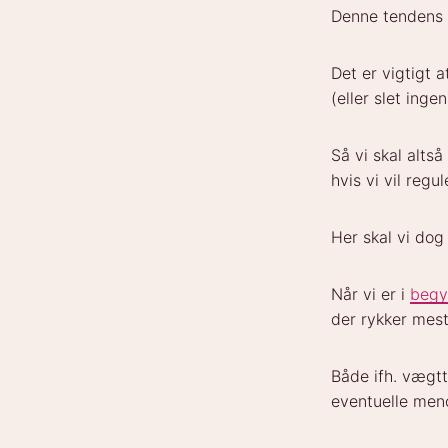
Denne tendens 
Det er vigtigt a
(eller slet ing
Så vi skal altså
hvis vi vil regu
Her skal vi dog
Når vi er i
begy
der rykker mest
Både ifh. vægt
eventuelle me