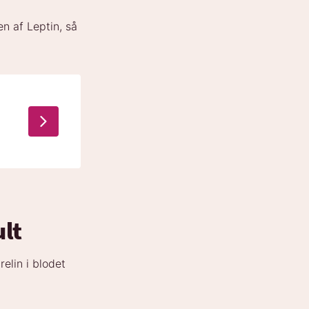
n af Leptin, så
lt
elin i blodet