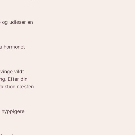
e og udløser en
ia hormonet
inge vildt.
g. Efter din
oduktion næsten
ve hyppigere