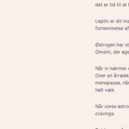
det er tid til at
Leptin er dit m
fornemmelse a
Østrogen har s
Ghrelin, der øg
Når vi nærmer 
Over en årrække
menopause, når
helt væk.
Når vores østro
cravings
.