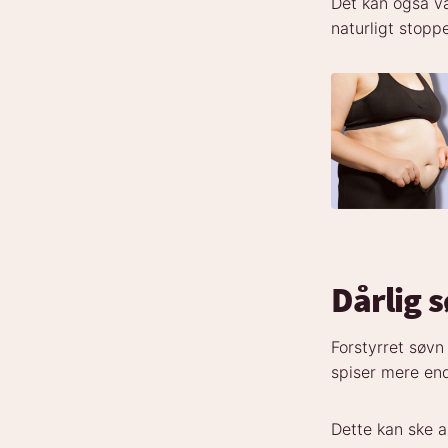
Det kan også v
naturligt stoppe
Dårlig s
Forstyrret søvn
spiser mere end
Dette kan ske a