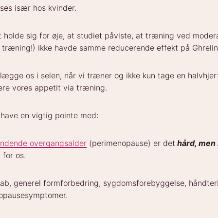
ses især hos kvinder.
t holde sig for øje, at studiet påviste, at træning ved modera
en træning!) ikke havde samme reducerende effekt på Ghrelin
 lægge os i selen, når vi træner og ikke kun tage en halvhjert
lere vores appetit via træning.
 have en vigtig pointe med:
ndende overgangsalder
(perimenopause) er det
hård, men 
 for os.
tab, generel formforbedring, sygdomsforebyggelse, håndter
nopausesymptomer.