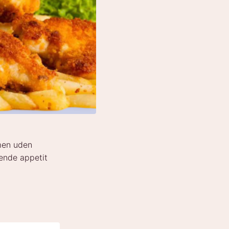
 men uden
bende appetit