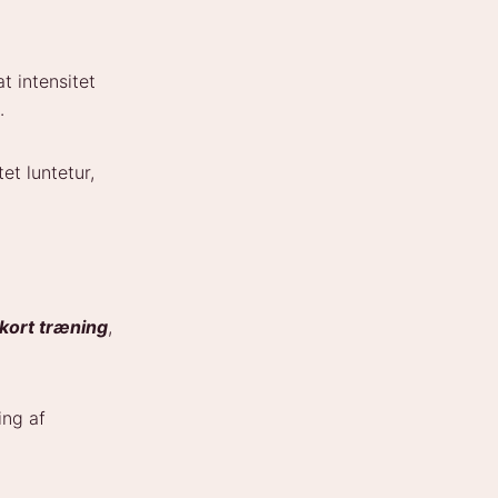
t intensitet
.
et luntetur,
kort træning
,
ing af