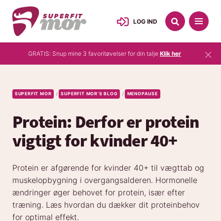
LOG IND
×
GRATIS: Snup mine 3 favoritøvelser for din talje
Klik her
SUPERFIT MOR
SUPERFIT MOR’S BLOG
MENOPAUSE
/
/
Protein: Derfor er protein
vigtigt for kvinder 40+
Protein er afgørende for kvinder 40+ til vægttab og
muskelopbygning i overgangsalderen. Hormonelle
ændringer øger behovet for protein, især efter
træning. Læs hvordan du dækker dit proteinbehov
for optimal effekt.