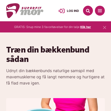
LOG IND
×
GRATIS: Snup mine 3 favoritøvelser for din talje
Klik her
Træn din bækkenbund
sådan
Udnyt din bækkenbunds naturlige samspil med
mavemusklerne og få langt nemmere og hurtigere at
få flad mave igen.