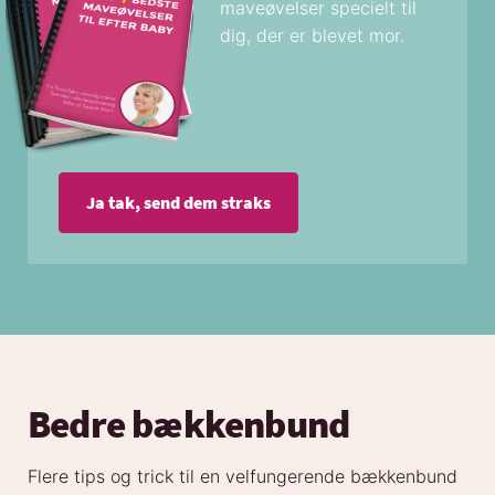
maveøvelser specielt til
dig, der er blevet mor.
Ja tak, send dem straks
Bedre bækkenbund
Flere tips og trick til en velfungerende bækkenbund