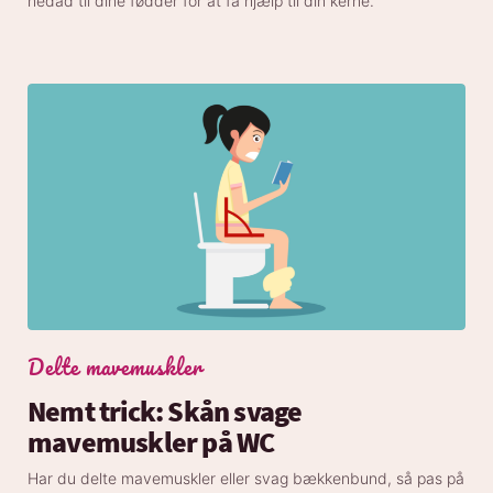
nedad til dine fødder for at få hjælp til din kerne.
Delte mavemuskler
Nemt trick: Skån svage
mavemuskler på WC
Har du delte mavemuskler eller svag bækkenbund, så pas på