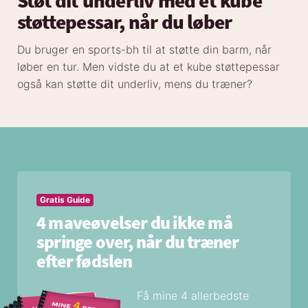
Støt dit underliv med et kube
støttepessar, når du løber
Du bruger en sports-bh til at støtte din barm, når
løber en tur. Men vidste du at et kube støttepessar
også kan støtte dit underliv, mens du træner?
Gratis Guide
4 maveøvelser du ikke må
springe over, når du træner
efter fødslen
Få mine 4 allerbedste