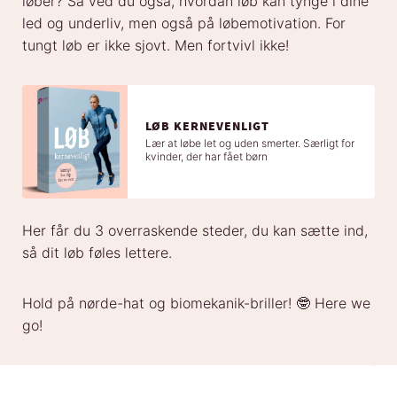
løber? Så ved du også, hvordan løb kan tynge i dine
led og underliv, men også på løbemotivation. For
tungt løb er ikke sjovt. Men fortvivl ikke!
LØB KERNEVENLIGT
Lær at løbe let og uden smerter. Særligt for
kvinder, der har fået børn
Her får du 3 overraskende steder, du kan sætte ind,
så dit løb føles lettere.
Hold på nørde-hat og biomekanik-briller! 🤓 Here we
go!