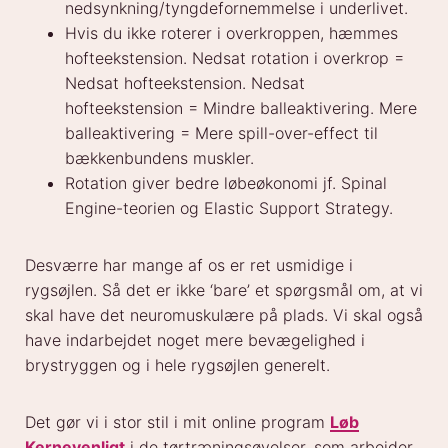
nedsynkning/tyngdefornemmelse i underlivet.
Hvis du ikke roterer i overkroppen, hæmmes
hofteekstension. Nedsat rotation i overkrop =
Nedsat hofteekstension. Nedsat
hofteekstension = Mindre balleaktivering. Mere
balleaktivering = Mere spill-over-effect til
bækkenbundens muskler.
Rotation giver bedre løbeøkonomi jf. Spinal
Engine-teorien og Elastic Support Strategy.
Desværre har mange af os er ret usmidige i
rygsøjlen. Så det er ikke ‘bare’ et spørgsmål om, at vi
skal have det neuromuskulære på plads. Vi skal også
have indarbejdet noget mere bevægelighed i
brystryggen og i hele rygsøjlen generelt.
Det gør vi i stor stil i mit online program
Løb
Kernevenligt
i de tørtræningsøvelser, som arbejder