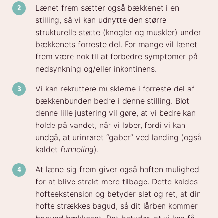
Lænet frem sætter også bækkenet i en
stilling, så vi kan udnytte den større
strukturelle støtte (knogler og muskler) under
bækkenets forreste del. For mange vil lænet
frem være nok til at forbedre symptomer på
nedsynkning og/eller inkontinens.
Vi kan rekruttere musklerne i forreste del af
bækkenbunden bedre i denne stilling. Blot
denne lille justering vil gøre, at vi bedre kan
holde på vandet, når vi løber, fordi vi kan
undgå, at urinrøret “gaber” ved landing (også
kaldet
funneling
).
At læne sig frem giver også hoften mulighed
for at blive strakt mere tilbage. Dette kaldes
hofteekstension og betyder slet og ret, at din
hofte strækkes bagud, så dit lårben kommer
bagved
bækkenet. Det betyder, at vi kan få