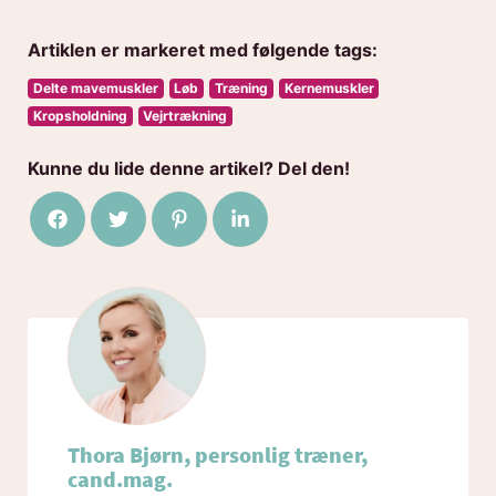
Artiklen er markeret med følgende tags:
Delte mavemuskler
Løb
Træning
Kernemuskler
Kropsholdning
Vejrtrækning
Kunne du lide denne artikel? Del den!
Del på Facebook
Del på Twitter
Del på Pinterest
Del på LinkedIn
Thora Bjørn, personlig træner,
cand.mag.