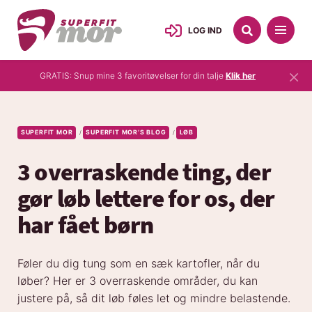
LOG IND
×
GRATIS: Snup mine 3 favoritøvelser for din talje
Klik her
SUPERFIT MOR
SUPERFIT MOR’S BLOG
LØB
/
/
3 overraskende ting, der
gør løb lettere for os, der
har fået børn
Føler du dig tung som en sæk kartofler, når du
løber? Her er 3 overraskende områder, du kan
justere på, så dit løb føles let og mindre belastende.