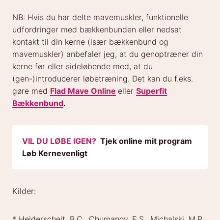
NB: Hvis du har delte mavemuskler, funktionelle
udfordringer med bækkenbunden eller nedsat
kontakt til din kerne (især bækkenbund og
mavemuskler) anbefaler jeg, at du genoptræner din
kerne før eller sideløbende med, at du
(gen-)introducerer løbetræning. Det kan du f.eks.
gøre med
Flad Mave Online
eller
Superfit
Bækkenbund
.
VIL DU LØBE IGEN?
Tjek online mit program
Løb Kernevenligt
Kilder:
* Heiderscheit, B.C., Chumanov, E.S., Michalski, M.P.,