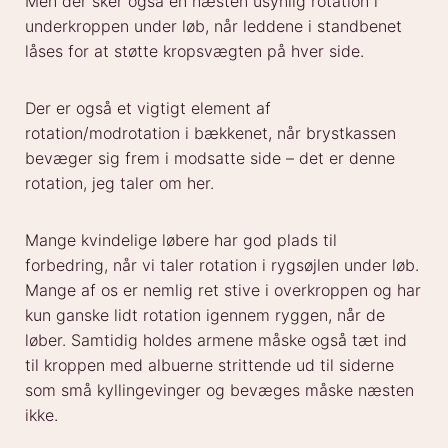
Men der sker også en næsten usynlig rotation i
underkroppen under løb, når leddene i standbenet
låses for at støtte kropsvægten på hver side.
Der er også et vigtigt element af
rotation/modrotation i bækkenet, når brystkassen
bevæger sig frem i modsatte side – det er denne
rotation, jeg taler om her.
Mange kvindelige løbere har god plads til
forbedring, når vi taler rotation i rygsøjlen under løb.
Mange af os er nemlig ret stive i overkroppen og har
kun ganske lidt rotation igennem ryggen, når de
løber. Samtidig holdes armene måske også tæt ind
til kroppen med albuerne strittende ud til siderne
som små kyllingevinger og bevæges måske næsten
ikke.