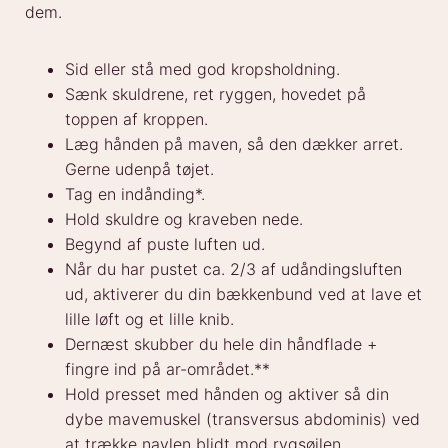
dem.
Sid
eller
stå med god
kropsholdning
.
Sænk skuldrene, ret ryggen, hovedet på
toppen af kroppen.
Læg hånden på maven, så den dækker arret.
Gerne udenpå tøjet.
Tag en indånding*.
Hold
skuldre
og
kraveben
nede
.
Begynd
af
puste
luften
ud
.
Når du har pustet ca. 2/3 af udåndingsluften
ud, aktiverer du din bækkenbund ved at lave et
lille løft og et lille knib.
Dernæst skubber du hele din håndflade +
fingre ind på ar-området.**
Hold presset med hånden og aktiver så din
dybe mavemuskel (transversus abdominis) ved
at trække navlen blidt mod rygsøjlen.