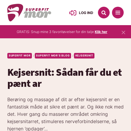
LOG IND
×
GRATIS: Snup mine 3 favoritøvelser for din talje
Klik her
SUPERFIT MOR
SUPERFIT MOR’S BLOG
KEJSERSNIT
/
/
Kejsersnit: Sådan får du et
pænt ar
Berøring og massage af dit ar efter kejsersnit er en
fantastisk måde at sikre et pænt ar. Og ikke nok med
det. Hver gang du masserer området omkring
kejsersnitarret, stimuleres nerveforbindelserne, så
hjernen ’opdager’...