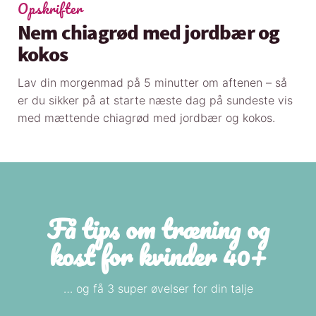
Opskrifter
Nem chiagrød med jordbær og
kokos
Lav din morgenmad på 5 minutter om aftenen – så
er du sikker på at starte næste dag på sundeste vis
med mættende chiagrød med jordbær og kokos.
Få tips om træning og
kost for kvinder 40+
… og få 3 super øvelser for din talje