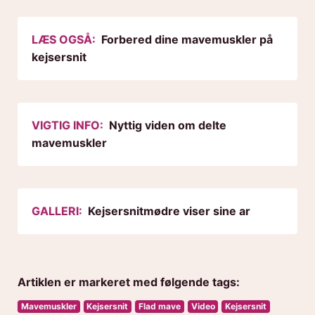
LÆS OGSÅ:
Forbered dine mavemuskler på
kejsersnit
VIGTIG INFO:
Nyttig viden om delte
mavemuskler
GALLERI:
Kejsersnitmødre viser sine ar
Artiklen er markeret med følgende tags:
Mavemuskler
Kejsersnit
Flad mave
Video
Kejsersnit