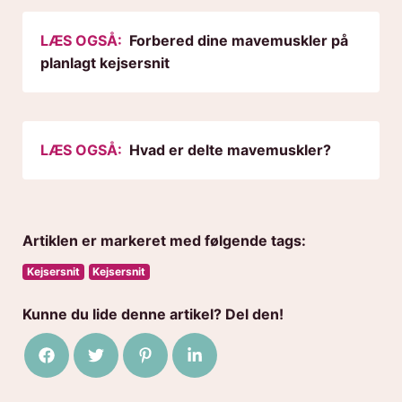
LÆS OGSÅ:
Forbered dine mavemuskler på
planlagt kejsersnit
LÆS OGSÅ:
Hvad er delte mavemuskler?
Artiklen er markeret med følgende tags:
Kejsersnit
Kejsersnit
Kunne du lide denne artikel? Del den!
Del på Facebook
Del på Twitter
Del på Pinterest
Del på LinkedIn