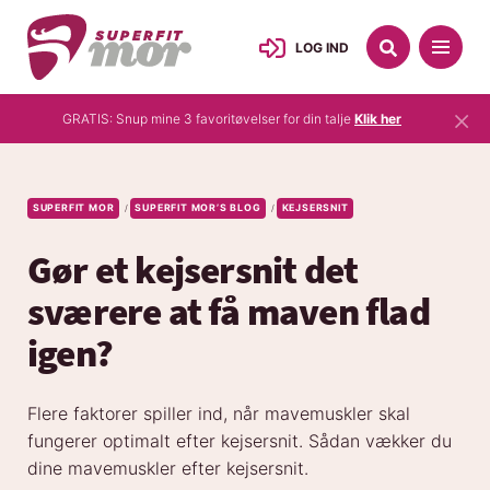
LOG IND
×
GRATIS: Snup mine 3 favoritøvelser for din talje
Klik her
SUPERFIT MOR
SUPERFIT MOR’S BLOG
KEJSERSNIT
/
/
Gør et kejsersnit det
sværere at få maven flad
igen?
Flere faktorer spiller ind, når mavemuskler skal
fungerer optimalt efter kejsersnit. Sådan vækker du
dine mavemuskler efter kejsersnit.