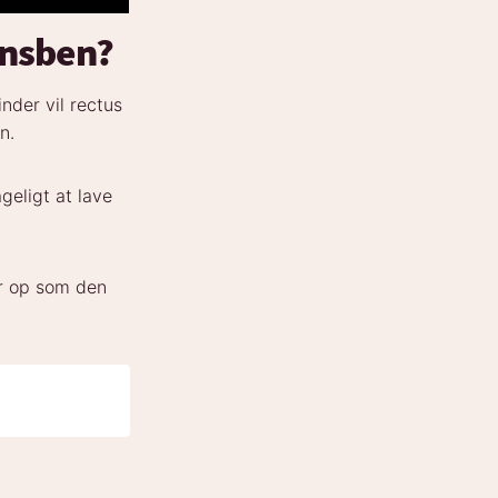
ønsben?
nder vil rectus
n.
geligt at lave
ler op som den