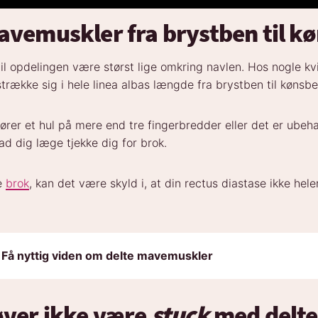
avemuskler fra brystben til k
vil opdelingen være størst lige omkring navlen. Hos nogle kvi
trække sig i hele linea albas længde fra brystben til kønsbe
lører et hul på mere end tre fingerbredder eller det er ubeha
lad dig læge tjekke dig for brok.
re
brok
, kan det være skyld i, at din rectus diastase ikke he
Få nyttig viden om delte mavemuskler
ver ikke være
stuck
med delte