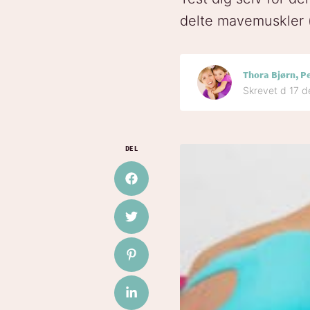
delte mavemuskler (
Thora Bjørn, P
Skrevet d 17 
DEL
Del på Facebook
Del på Twitter
Del på Pinterest
Del på LinkedIn