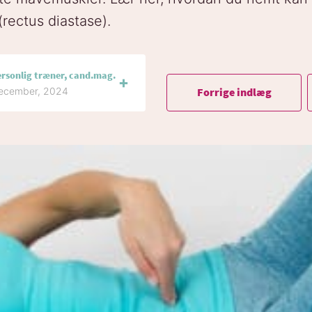
rectus diastase).
ersonlig træner, cand.mag.
Forrige indlæg
december, 2024