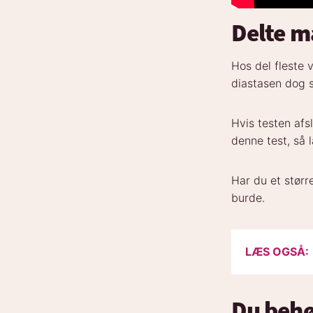
Delte m
Hos del fleste 
diastasen dog s
Hvis testen afs
denne test, så 
Har du et stør
burde.
LÆS OGSÅ:
Du behø