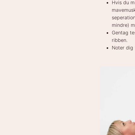
Hvis du m
mavemuskl
seperation
mindre) m
Gentag te
ribben.
Noter dig