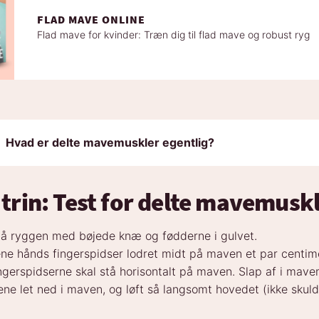
FLAD MAVE ONLINE
Flad mave for kvinder: Træn dig til flad mave og robust ryg
:
Hvad er delte mavemuskler egentlig?
 trin: Test for delte mavemusk
å ryggen med bøjede knæ og fødderne i gulvet.
ne hånds fingerspidser lodret midt på maven et par centim
ngerspidserne skal stå horisontalt på maven. Slap af i mave
ene let ned i maven, og løft så langsomt hovedet (ikke skuld
.