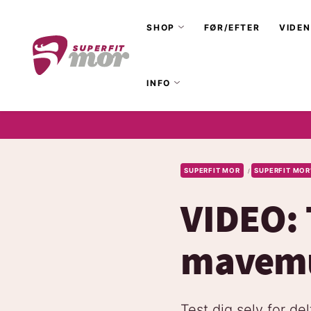
SHOP
FØR/EFTER
VIDEN
INFO
SUPERFIT MOR
SUPERFIT MOR
/
VIDEO: 
mavemus
Test dig selv for d