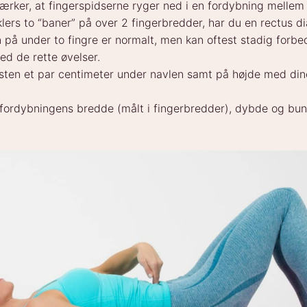
ærker, at fingerspidserne ryger ned i en fordybning mellem 
ers to “baner” på over 2 fingerbredder, har du en rectus di
 på under to fingre er normalt, men kan oftest stadig forbe
ed de rette øvelser.
sten et par centimeter under navlen samt på højde med din
 fordybningens bredde (målt i fingerbredder), dybde og bu