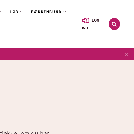
LØB
BÆKKENBUND
LOG
IND
×
 tjekke, om du har