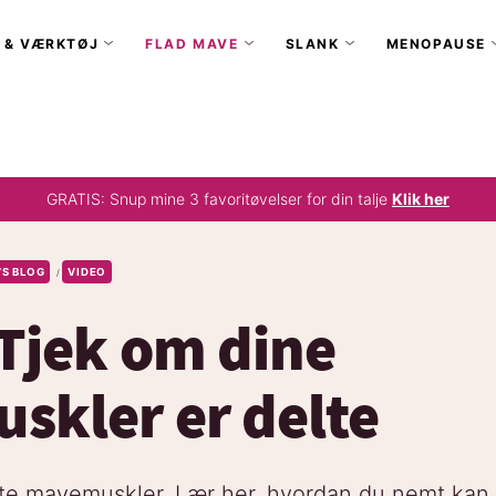
 & VÆRKTØJ
FLAD MAVE
SLANK
MENOPAUSE
GRATIS: Snup mine 3 favoritøvelser for din talje
Klik her
’S BLOG
VIDEO
/
Tjek om dine
kler er delte
elte mavemuskler. Lær her, hvordan du nemt kan