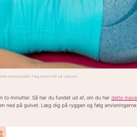
 delte mavemuskler. Følg testen her på videoen.
n to minutter. Så har du fundet ud af, om du har
delte mave
om ned på gulvet. Læg dig på ryggen og følg anvisningerne t