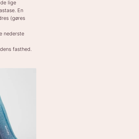
de lige
astase. En
dres (gøres
e nederste
ndens fasthed.