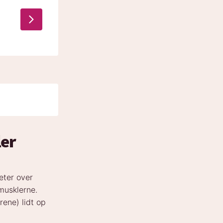
ler
eter over
musklerne.
rene) lidt op