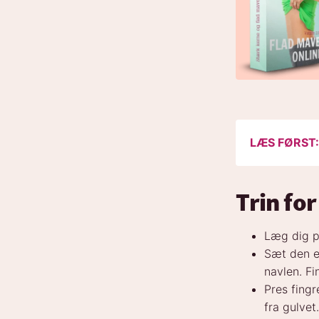
LÆS FØRST
Trin for
Læg dig p
Sæt den e
navlen. Fi
Pres fingr
fra gulvet