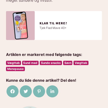
meget sundere og livsstil.
KLAR TIL MERE?
Tjek Flad Mave 40+
Artiklen er markeret med følgende tags:
Vægttab
Sund mad
Sunde snacks
Søvn
Vægttab
Menopause
Kunne du lide denne artikel? Del den!
Del på Facebook
Del på Twitter
Del på Pinterest
Del på LinkedIn