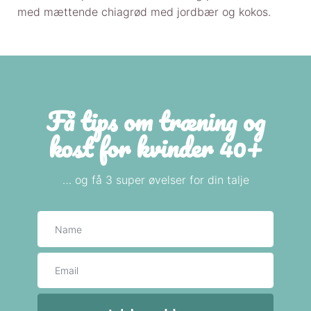
med mættende chiagrød med jordbær og kokos.
Få tips om træning og
kost for kvinder 40+
… og få 3 super øvelser for din talje
Navn
E-mail