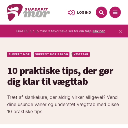
LOG IND
×
GRATIS: Snup mine 3 favoritøvelser for din talje
Klik her
SUPERFIT MOR
SUPERFIT MOR’S BLOG
VÆGTTAB
/
/
10 praktiske tips, der gør
dig klar til vægttab
Træt af slankekure, der aldrig virker alligevel? Vend
dine usunde vaner og understøt vægttab med disse
10 praktiske tips.