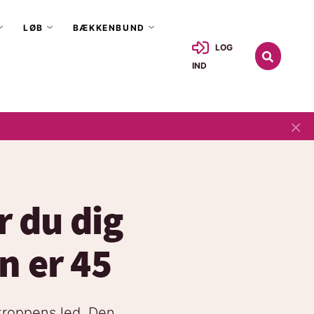
LØB
BÆKKENBUND
LOG
IND
×
r du dig
n er 45
 kroppens led. Den