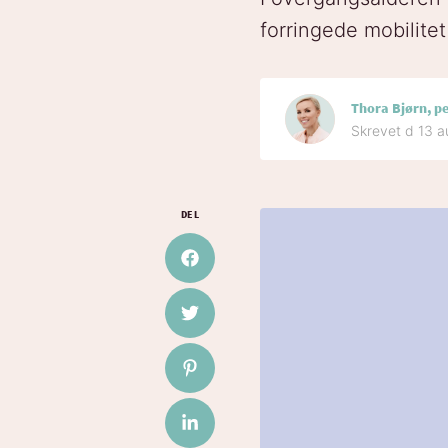
forringede mobilitet
Thora Bjørn, p
Skrevet d 13 
DEL
Del på Facebook
Del på Twitter
Del på Pinterest
Del på LinkedIn