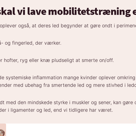
kal vi lave mobilitetstræning 
oplever også, at deres led begynder at gøre ondt i perime
- og fingerled, der værker.
hofter, ryg eller knæ pludseligt at smerte on/off.
de systemiske inflammation mange kvinder oplever omkrin
ænder med ubehag fra smertende led og mere stivhed i ledd
t med den mindskede styrke i muskler og sener, kan gøre 
der i ligamenter og led, end vi tidligere har været.