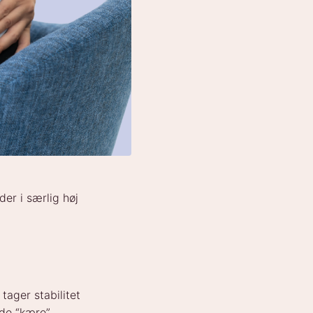
der i særlig høj
tager stabilitet
 de “kære”