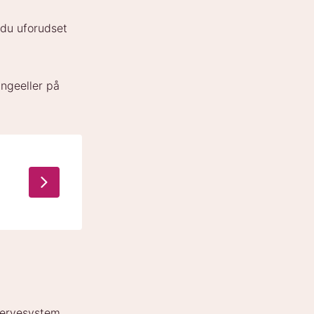
s du uforudset
ungeeller på
 nervesystem,