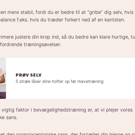
en mere stabil, fordi du er bedre til at “gribe” dig selv, hvi
lance f.eks. hvis du træder forkert ned af en kantsten.
ere justere din krop ind, så du bedre kan klare hurtige, t
ordrende træningsøvelser.
PRØV SELV
5 stræk låser dine hofter op før mavetræning
vigtig faktor i bevægelighedstræning er, at vi plejer vores
ke sans.
 det den proprioceptoriske sans, der fortæller din hjerne og