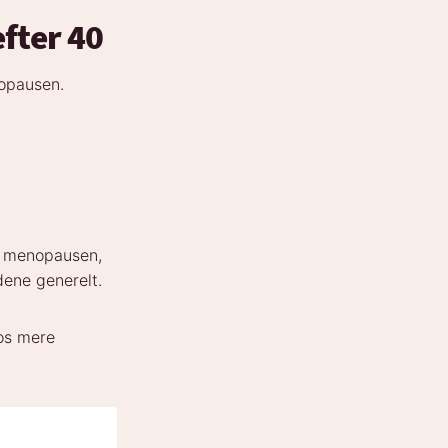
efter 40
nopausen.
g menopausen,
ene generelt.
os mere