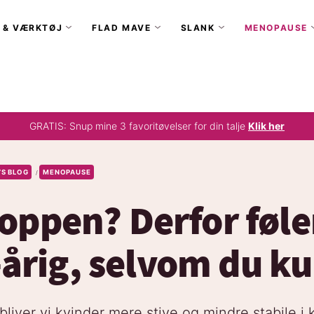
 & VÆRKTØJ
FLAD MAVE
SLANK
MENOPAUSE
GRATIS: Snup mine 3 favoritøvelser for din talje
Klik her
’S BLOG
MENOPAUSE
/
roppen? Derfor føle
årig, selvom du ku
bliver vi kvinder mere stive og mindre stabile i