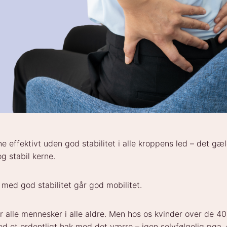
e effektivt uden god stabilitet i alle kroppens led – det gæl
g stabil kerne.
med god stabilitet går god mobilitet.
r alle mennesker i alle aldre. Men hos os kvinder over de 40 
 et ordentligt hak mod det værre – igen selvfølgelig pga.