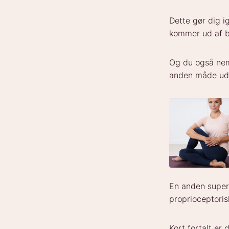
Dette gør dig ig
kommer ud af ba
Og du også nemm
anden måde udf
En anden super 
proprioceptoris
Kort fortalt er