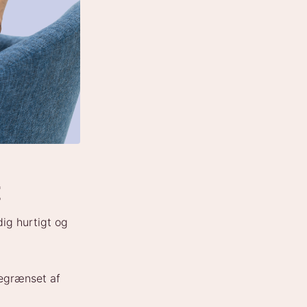
g
dig hurtigt og
egrænset af