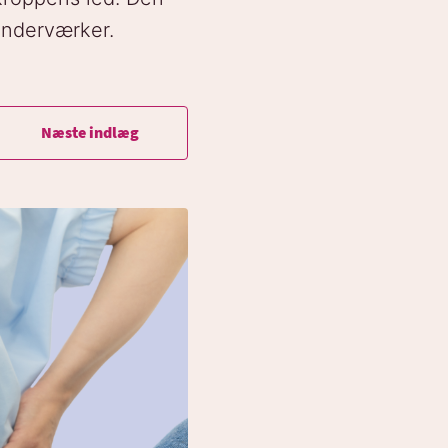
 underværker.
Næste indlæg