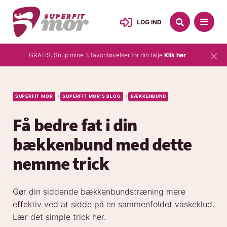
LOG IND
×
GRATIS: Snup mine 3 favoritøvelser for din talje
Klik her
SUPERFIT MOR
SUPERFIT MOR’S BLOG
BÆKKENBUND
/
/
Få bedre fat i din
bækkenbund med dette
nemme trick
Gør din siddende bækkenbundstræning mere
effektiv ved at sidde på en sammenfoldet vaskeklud.
Lær det simple trick her.