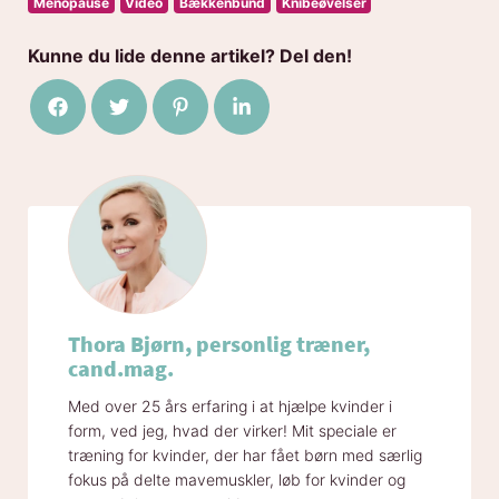
Menopause
Video
Bækkenbund
Knibeøvelser
Kunne du lide denne artikel? Del den!
Del på Facebook
Del på Twitter
Del på Pinterest
Del på LinkedIn
Thora Bjørn, personlig træner,
cand.mag.
Med over 25 års erfaring i at hjælpe kvinder i
form, ved jeg, hvad der virker! Mit speciale er
træning for kvinder, der har fået børn med særlig
fokus på delte mavemuskler, løb for kvinder og