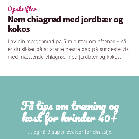
Opskrifter
Nem chiagrød med jordbær og
kokos
Lav din morgenmad på 5 minutter om aftenen – så
er du sikker på at starte næste dag på sundeste vis
med mættende chiagrød med jordbær og kokos.
Få tips om træning og
kost for kvinder 40+
… og få 3 super øvelser for din talje