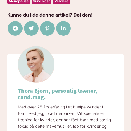
Menopause
Sund kost
Velvære
Kunne du lide denne artikel? Del den!
Del på Facebook
Del på Twitter
Del på Pinterest
Del på LinkedIn
Thora Bjørn, personlig træner,
cand.mag.
Med over 25 års erfaring i at hjælpe kvinder i
form, ved jeg, hvad der virker! Mit speciale er
træning for kvinder, der har fået børn med særlig
fokus på delte mavemuskler, løb for kvinder og