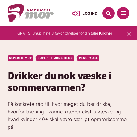
LOG IND
×
GRATIS: Snup mine 3 favoritøvelser for din talje
Klik her
SUPERFIT MOR
SUPERFIT MOR’S BLOG
MENOPAUSE
/
/
Drikker du nok væske i
sommervarmen?
Få konkrete råd til, hvor meget du bør drikke,
hvorfor træning i varme kræver ekstra væske, og
hvad kvinder 40+ skal være særligt opmærksomme
på.