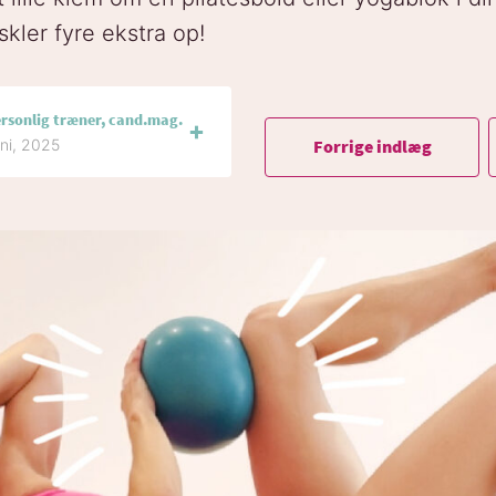
ler fyre ekstra op!
ersonlig træner, cand.mag.
Forrige indlæg
uni, 2025