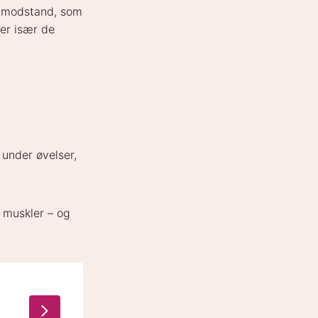
d modstand, som
der især de
under øvelser,
e muskler – og