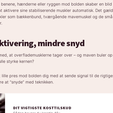
d benene, hænderne eller ryggen mod bolden skaber en bli
 at aktivere sine stabiliserende muskler automatisk. Det gæl
kler som bækkenbund, tværgående mavemuskel og de små
r.
ktivering, mindre snyd
med, at overflademusklerne tager over – og maven buler op 
ulle styrke kernen?
 lille pres mod bolden dig med at sende signal til de rigtig
re at “snyde” med teknikken.
DIT VIGTIGSTE KOSTTILSKUD