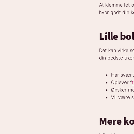
At klemme let o
hvor godt din k
Lille bo
Det kan virke so
din bedste træ
Har svært
Oplever “
Ønsker me
Vil være s
Mere ko