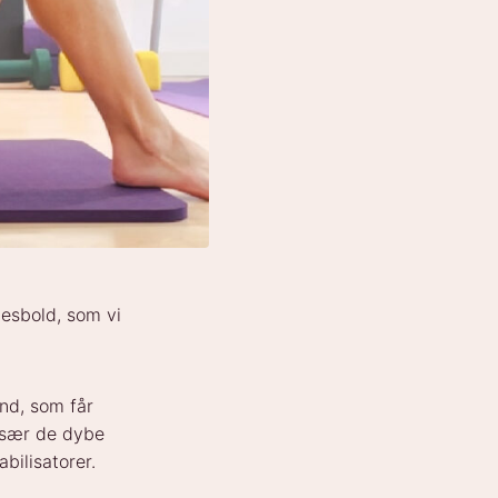
atesbold, som vi
nd, som får
 især de dybe
ilisatorer.