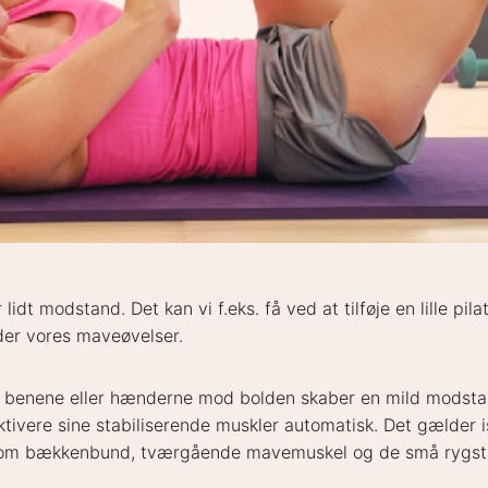
 lidt modstand. Det kan vi f.eks. få ved at tilføje en lille pil
er vores maveøvelser.
d benene eller hænderne mod bolden skaber en mild modsta
aktivere sine stabiliserende muskler automatisk. Det gælder
om bækkenbund, tværgående mavemuskel og de små rygstab