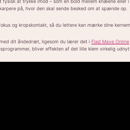
t fysisk at trykke imod – som en bold mellem knæene eller 
 skarpere på, hvor den skal sende besked om at spænde op.
okus og kropskontakt, så du lettere kan
mærke
dine kernem
 med dit åndedræt, ligesom du lærer det i
Flad Mave Online
rogrammer, bliver effekten af det lille klem virkelig udnyt