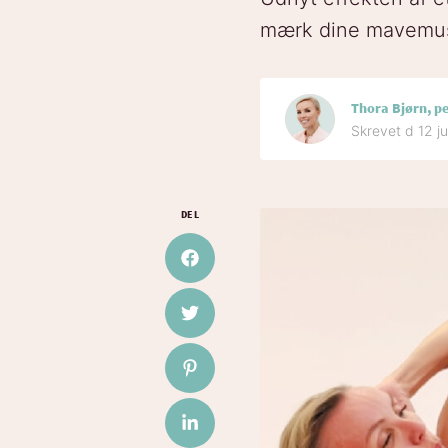
mærk dine mavemusk
Thora Bjørn, p
Skrevet d 12 j
DEL
Del på Facebook
Del på Twitter
Del på Pinterest
Del på LinkedIn