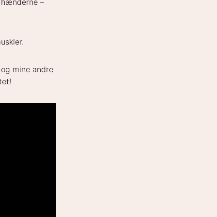
i hænderne –
uskler.
og mine andre
tet!