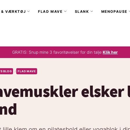
 & VÆRKTØJ
FLAD MAVE
SLANK
MENOPAUSE
GRATIS: Snup mine 3 favoritøvelser for din talje
Klik her
’S BLOG
FLAD MAVE
/
vemuskler elsker l
nd
 lille klem om en pilatesbold eller yogablok i 