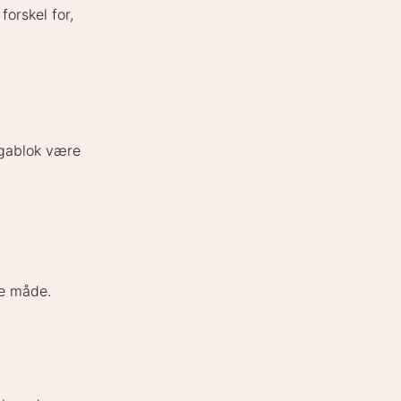
forskel for,
yogablok være
ge måde.