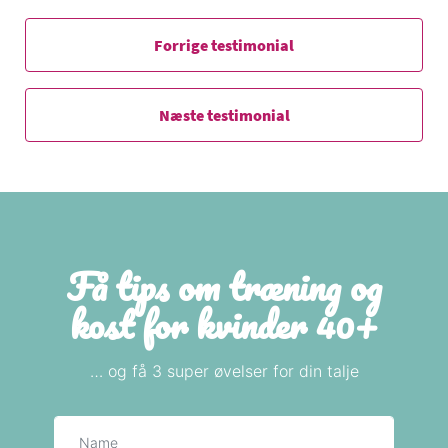
Forrige testimonial
Næste testimonial
Få tips om træning og
kost for kvinder 40+
… og få 3 super øvelser for din talje
Navn