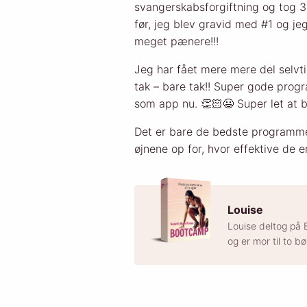
svangerskabsforgiftning og tog 
før, jeg blev gravid med #1 og je
meget pænere!!!
Jeg har fået mere mere del selvtil
tak – bare tak!! Super gode pro
som app nu. 👏🏻😃 Super let at b
Det er bare de bedste programme
øjnene op for, hvor effektive de e
Louise
Louise deltog på 
og er mor til to b