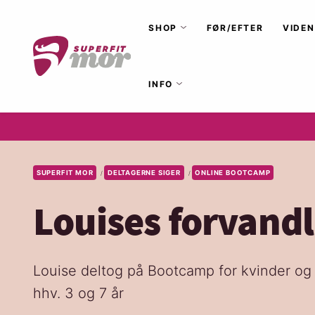
SHOP
FØR/EFTER
VIDEN
INFO
SUPERFIT MOR
DELTAGERNE SIGER
ONLINE BOOTCAMP
/
/
Louises forvandl
Louise deltog på Bootcamp for kvinder og e
hhv. 3 og 7 år