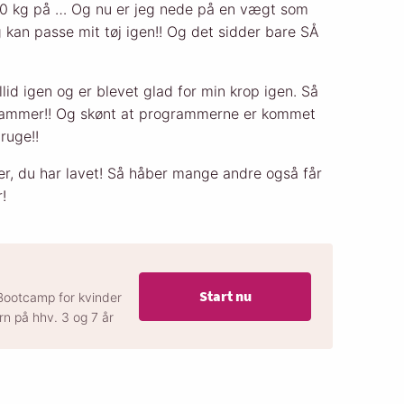
30 kg på … Og nu er jeg nede på en vægt som
g kan passe mit tøj igen!! Og det sidder bare SÅ
lid igen og er blevet glad for min krop igen. Så
grammer!! Og skønt at programmerne er kommet
ruge!!
r, du har lavet! Så håber mange andre også får
r!
Start nu
Bootcamp for kvinder
ørn på hhv. 3 og 7 år