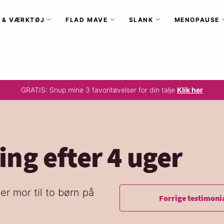
 & VÆRKTØJ
FLAD MAVE
SLANK
MENOPAUSE
GRATIS: Snup mine 3 favoritøvelser for din talje
Klik her
ing efter 4 uger
r mor til to børn på
Forrige testimoni