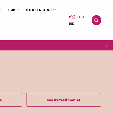
LØB
BÆKKENBUND
LOG
IND
×
al
Næste testimonial