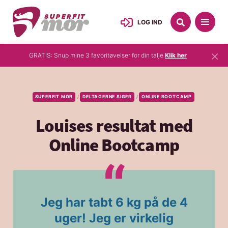
LOG IND
×
GRATIS: Snup mine 3 favoritøvelser for din talje
Klik her
SUPERFIT MOR
DELTAGERNE SIGER
ONLINE BOOTCAMP
/
/
Louises resultat med
Online Bootcamp
Jeg har tabt 6 kg på de 4
uger! Jeg er virkelig