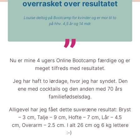
overrasket over resultatet
Louise deltog på Bootcamp for kvinder og er mor til to
på hhv. 4,5 år og 14 mdr.
Nu er mine 4 ugers Online Bootcamp færdige og er
meget tilfreds med resultatet.
Jeg har haft to lørdage, hvor jeg har syndet. Den
ene med cocktails og den anden med 70 års
familiefødselsdag.
Alligevel har jeg fået dette suveræne resultat: Bryst
– 3 cm, Talje – 9 cm, Hofte – 7 cm, Lår – 4.5
cm, Overarm – 2.5 cm. I alt 26 cm og 6 kg lettere
:-)