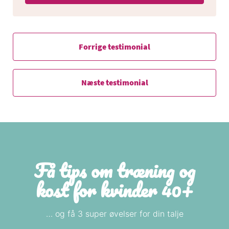
Forrige testimonial
Næste testimonial
Få tips om træning og
kost for kvinder 40+
… og få 3 super øvelser for din talje