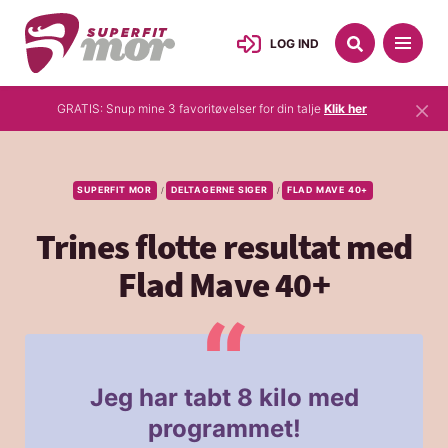
LOG IND
×
GRATIS: Snup mine 3 favoritøvelser for din talje
Klik her
SUPERFIT MOR
DELTAGERNE SIGER
FLAD MAVE 40+
/
/
Trines flotte resultat med
Flad Mave 40+
Jeg har tabt 8 kilo med
programmet!