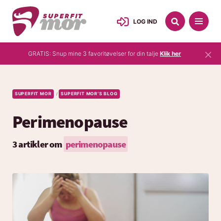
LOG IND
×
GRATIS: Snup mine 3 favoritøvelser for din talje
Klik her
SUPERFIT MOR
SUPERFIT MOR’S BLOG
/
Perimenopause
3 artikler om
perimenopause