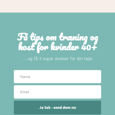
Få tips om træning og
kost for kvinder 40+
… og få 3 super øvelser for din talje
Navn
E-mail
Ja tak - send dem nu