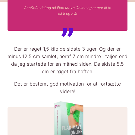
AnnSofie deltog på Flad Mave Online og er mor til to
på 5 og 7 år
Der er røget 1,5 kilo de sidste 3 uger. Og der er
minus 12,5 cm samlet, heraf 7 cm mindre i taljen end
da jeg startede for en måned siden. De sidste 5,5
cm er røget fra hoften.
Det er bestemt god motivation for at fortsætte
videre!