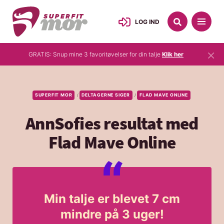
LOG IND
×
GRATIS: Snup mine 3 favoritøvelser for din talje
Klik her
SUPERFIT MOR
DELTAGERNE SIGER
FLAD MAVE ONLINE
/
/
AnnSofies resultat med
Flad Mave Online
Min talje er blevet 7 cm
mindre på 3 uger!