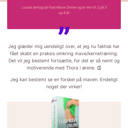
Louise deltog på Flad Mave Online og er mor til 2 på 3
og 9 år
Jeg glæder mig uendeligt over, at jeg nu faktisk har
fået skabt en praksis omkring mave/kernetræning.
Det vil jeg bestemt fortsætte, for det er så nemt og
motiverende med Thora i ørene. 👏
Jeg kan bestemt se en forskel på maven. Endeligt
noget der virker!