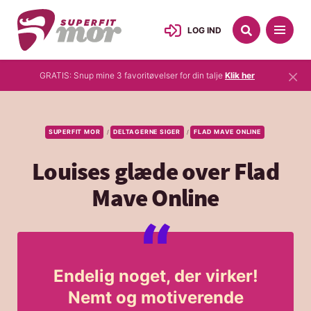
LOG IND
×
GRATIS: Snup mine 3 favoritøvelser for din talje
Klik her
SUPERFIT MOR
DELTAGERNE SIGER
FLAD MAVE ONLINE
/
/
Louises glæde over Flad
Mave Online
Endelig noget, der virker!
Nemt og motiverende