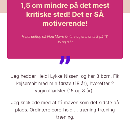
1,5 cm mindre på det mest
kritiske sted! Det er SÅ
motiverende!
Heidi deltog på Flad Mave Online og er mor til 3 på 18,
15 og 8 år
Jeg hedder Heidi Lykke Nissen, og har 3 børn. Fik
kejsersnit med min første (18 år), hvorefter 2
vaginalfødsler (15 og 8 år).
Jeg knoklede med at få maven som det sidste på
plads. Ordinære core-hold … træning træning
træning.