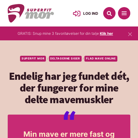
LOG IND
×
GRATIS: Snup mine 3 favoritøvelser for din talje
Klik her
SUPERFIT MOR
DELTAGERNE SIGER
FLAD MAVE ONLINE
/
/
Endelig har jeg fundet dét,
der fungerer for mine
delte mavemuskler
Min mave er mere fast og