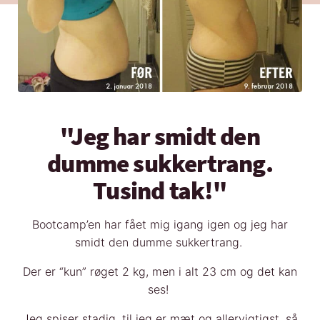
"Jeg har smidt den
dumme sukkertrang.
Tusind tak!"
Bootcamp’en har fået mig igang igen og jeg har
smidt den dumme sukkertrang.
Der er “kun” røget 2 kg, men i alt 23 cm og det kan
ses!
Jeg spiser stadig, til jeg er mæt og allervigtigst, så