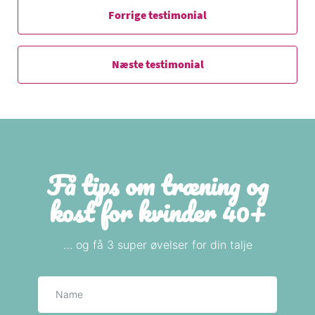
Forrige testimonial
Næste testimonial
Få tips om træning og
kost for kvinder 40+
… og få 3 super øvelser for din talje
Navn