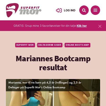
LOG IND
×
GRATIS: Snup mine 3 favoritøvelser for din talje
Klik her
SUPERFIT MOR
DELTAGERNE SIGER
ONLINE BOOTCAMP
/
/
Mariannes Bootcamp
resultat