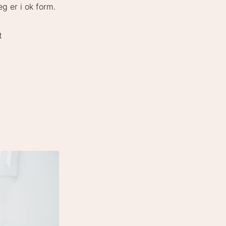
eg er i ok form.
t