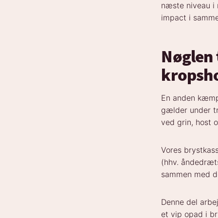
næste niveau i
impact i samm
Nøglen 
kropsh
En anden kæmpe
gælder under tr
ved grin, host 
Vores brystkass
(hhv. åndedræt
sammen med de 
Denne del arbe
et vip opad i br