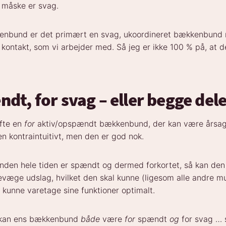
måske er svag.
kenbund er det primært en svag, ukoordineret bækkenbund
ontakt, som vi arbejder med. Så jeg er ikke 100 % på, at de
dt, for svag – eller begge del
ofte en
for
aktiv/opspændt bækkenbund, der kan være årsag 
n kontraintuitivt, men den er god nok.
den hele tiden er spændt og dermed forkortet, så kan den 
 bevæge udslag, hvilket den skal kunne (ligesom alle andre mu
t kunne varetage sine funktioner optimalt.
å kan ens bækkenbund
både
være
for
spændt
og
for svag …