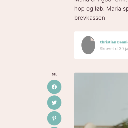
hop og løb. Maria 
brevkassen
Christian Benni
Skrevet d 30 j
DEL
Del på Facebook
Del på Twitter
Del på Pinterest