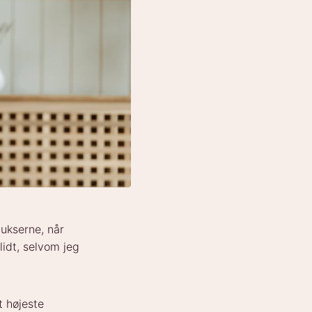
bukserne, når
idt, selvom jeg
t højeste