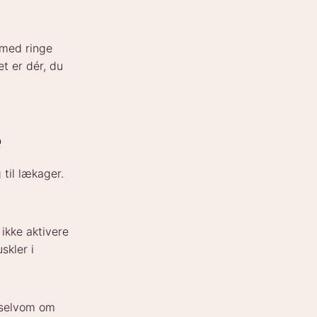
 med ringe
t er dér, du
e
til lækager.
ikke aktivere
skler i
 selvom om