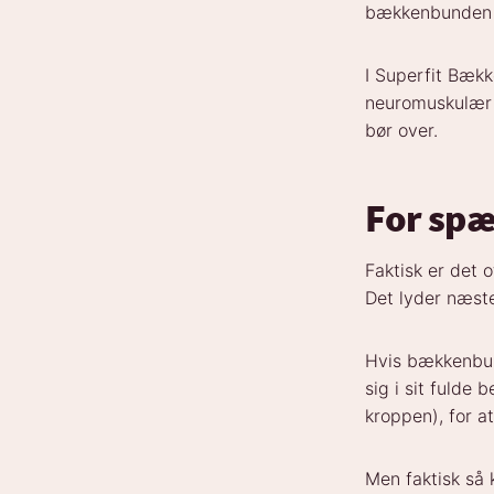
bækkenbunden 
I Superfit Bæk
neuromuskulær k
bør over.
For spæn
Faktisk er det 
Det lyder næste
Hvis bækkenbun
sig i sit fulde
kroppen), for a
Men faktisk s