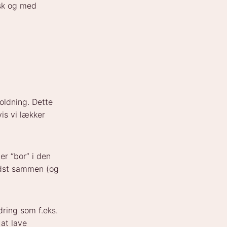
isk og med
oldning. Dette
is vi lækker
r “bor” i den
edst sammen (og
ring som f.eks.
 at lave