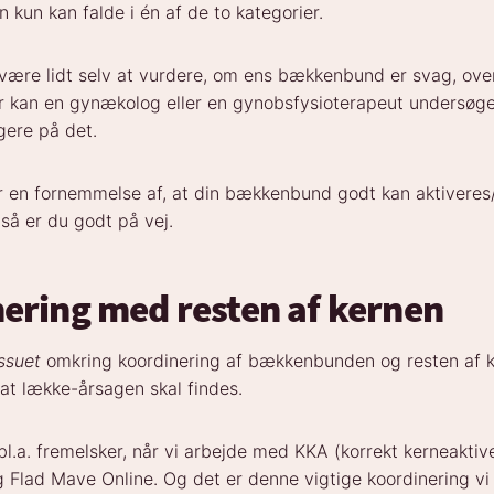
en kun kan falde i én af de to kategorier.
være lidt selv at vurdere, om ens bækkenbund er svag, ove
r kan en gynækolog eller en gynobsfysioterapeut undersøge
gere på det.
r en fornemmelse af, at din bækkenbund godt kan aktivere
så er du godt på vej.
ering med resten af kernen
issuet
omkring koordinering af bækkenbunden og resten af k
at lække-årsagen skal findes.
 bl.a. fremelsker, når vi arbejde med KKA (korrekt kerneaktive
lad Mave Online. Og det er denne vigtige koordinering vi t