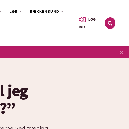
LØB
BÆKKENBUND
LOG
IND
×
l jeg
?”
kserne ved træning,