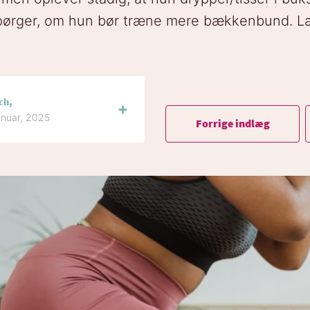
spørger, om hun bør træne mere bækkenbund. Læ
ch,
anuar, 2025
Forrige indlæg