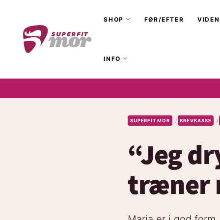
SHOP
FØR/EFTER
VIDEN
INFO
SUPERFIT MOR
BREVKASSE
/
/
“Jeg dr
træner
Maria er i god form