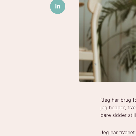
Del på LinkedIn
“Jeg har brug f
jeg hopper, træ
bare sidder still
Jeg har træne