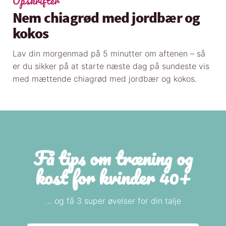
Opskrifter
Nem chiagrød med jordbær og
kokos
Lav din morgenmad på 5 minutter om aftenen – så
er du sikker på at starte næste dag på sundeste vis
med mættende chiagrød med jordbær og kokos.
Få tips om træning og
kost for kvinder 40+
… og få 3 super øvelser for din talje