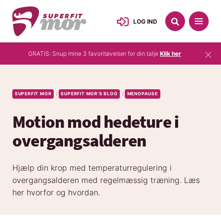
LOG IND
×
GRATIS: Snup mine 3 favoritøvelser for din talje
Klik her
SUPERFIT MOR
SUPERFIT MOR’S BLOG
MENOPAUSE
/
/
Motion mod hedeture i
overgangsalderen
Hjælp din krop med temperaturregulering i
overgangsalderen med regelmæssig træning. Læs
her hvorfor og hvordan.