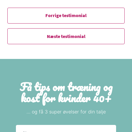
Forrige testimonial
Næste testimonial
Få tips om træning og
kost for kvinder 40+
… og få 3 super øvelser for din talje
Navn