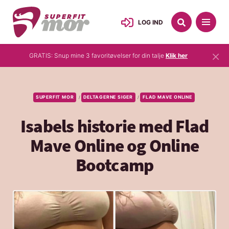
LOG IND
×
GRATIS: Snup mine 3 favoritøvelser for din talje
Klik her
SUPERFIT MOR
DELTAGERNE SIGER
FLAD MAVE ONLINE
/
/
Isabels historie med Flad
Mave Online og Online
Bootcamp