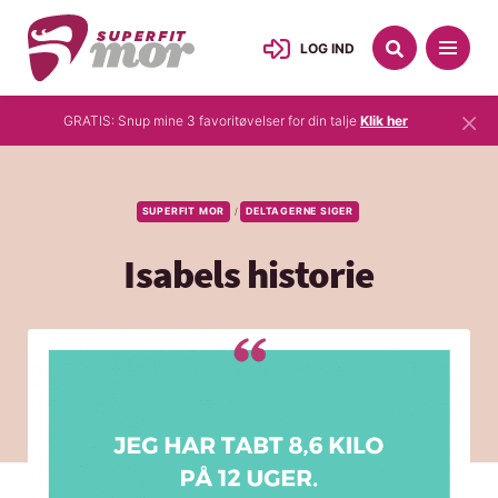
LOG IND
×
GRATIS: Snup mine 3 favoritøvelser for din talje
Klik her
SUPERFIT MOR
DELTAGERNE SIGER
/
Isabels historie