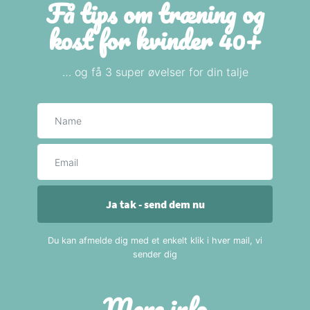
Få tips om træning og
kost for kvinder 40+
… og få 3 super øvelser for din talje
Navn
E-mail
Ja tak - send dem nu
Du kan afmelde dig med et enkelt klik i hver mail, vi
sender dig
Mere info