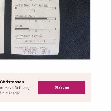
 Christensen
Start nu
lad Mave Online og er
på 4 måneder