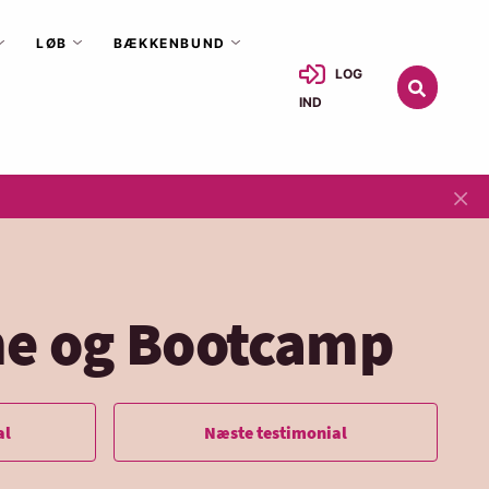
LØB
BÆKKENBUND
LOG
IND
×
ine og Bootcamp
al
Næste testimonial