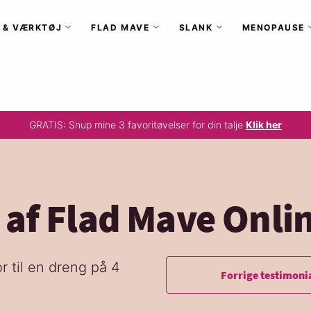
 & VÆRKTØJ
FLAD MAVE
SLANK
MENOPAUSE
GRATIS: Snup mine 3 favoritøvelser for din talje
Klik her
r af Flad Mave Onl
r til en dreng på 4
Forrige testimoni