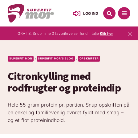
LOG IND
×
GRATIS: Snup mine 3 favoritøvelser for din talje
Klik her
SUPERFIT MOR
SUPERFIT MOR’S BLOG
OPSKRIFTER
/
/
Citronkylling med
rodfrugter og proteindip
Hele 55 gram protein pr. portion. Snup opskriften på
en enkel og familievenlig ovnret fyldt med smag –
og et flot proteinindhold.