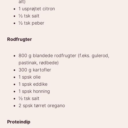
alt)
1 usprøjtet citron
½ tsk salt
½ tsk peber
Rodfrugter
800 g blandede rodfrugter (f.eks. gulerod,
pastinak, rødbede)
300 g kartofler
1 spsk olie
1 spsk eddike
1 spsk honning
½ tsk salt
2 spsk tørret oregano
Proteindip