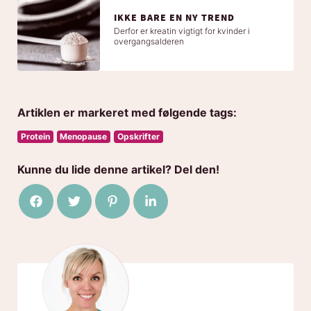
IKKE BARE EN NY TREND
Derfor er kreatin vigtigt for kvinder i
overgangsalderen
Artiklen er markeret med følgende tags:
Protein
Menopause
Opskrifter
Kunne du lide denne artikel? Del den!
Del på Facebook
Del på Twitter
Del på Pinterest
Del på LinkedIn