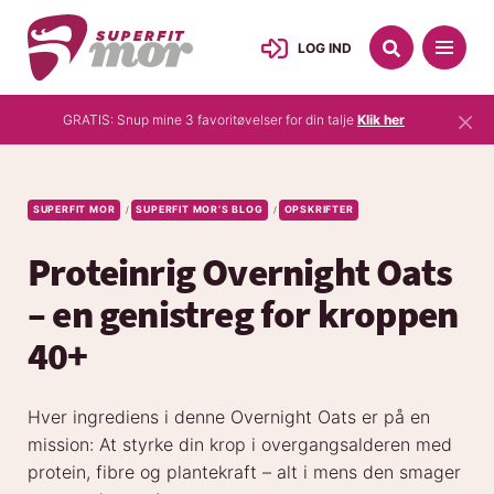
LOG IND
×
GRATIS: Snup mine 3 favoritøvelser for din talje
Klik her
SUPERFIT MOR
SUPERFIT MOR’S BLOG
OPSKRIFTER
/
/
Proteinrig Overnight Oats
– en genistreg for kroppen
40+
Hver ingrediens i denne Overnight Oats er på en
mission: At styrke din krop i overgangsalderen med
protein, fibre og plantekraft – alt i mens den smager