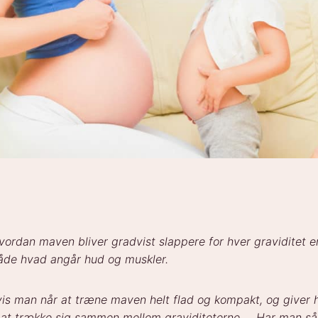
hvordan maven bliver gradvist slappere for hver graviditet 
de hvad angår hud og muskler.
is man når at træne maven helt flad og kompakt, og​ giver
 at trække sig sammen mellem graviditeterne … Har man s