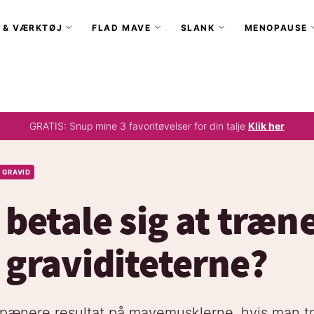
 & VÆRKTØJ
FLAD MAVE
SLANK
MENOPAUSE
GRATIS: Snup mine 3 favoritøvelser for din talje
Klik her
GRAVID
 betale sig at træn
graviditeterne?
pænere resultat på mavemusklerne, hvis man 