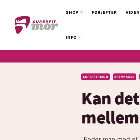
SHOP
FØR/EFTER
VIDEN
INFO
SUPERFIT MOR
BREVKASSE
/
/
Kan det
mellem 
"Ender man med et 