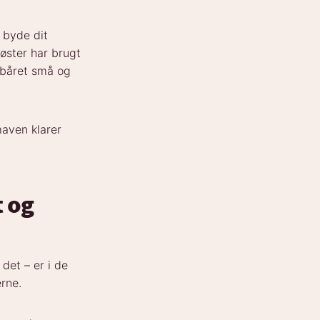
l byde dit
øster har brugt
 båret små og
maven klarer
t og
det – er i de
erne.