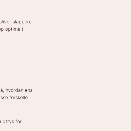
bliver slappere
op optimalt
 på, hvordan ens
isse forskelle
!
udtryk for,