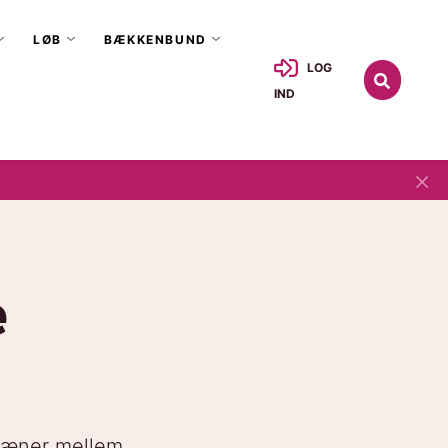
LØB
BÆKKENBUND
LOG
IND
×
e
træner mellem