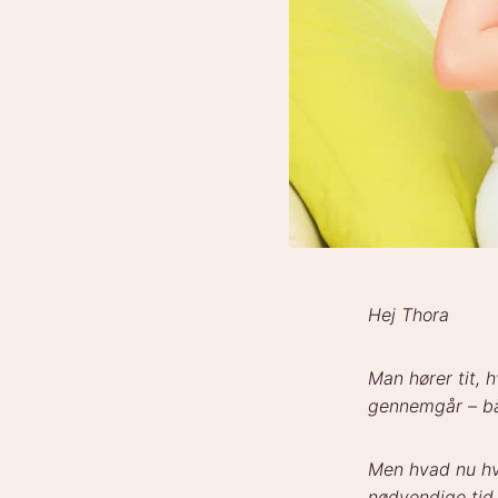
Hej Thora
Man hører tit, 
gennemgår – bå
Men hvad nu hv
nødvendige tid