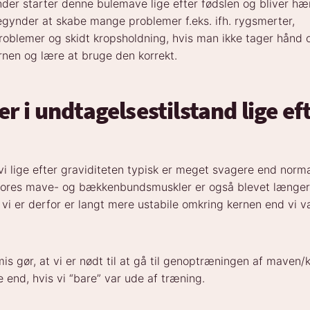
der starter denne bulemave lige efter fødslen og bliver h
gynder at skabe mange problemer f.eks. ifh. rygsmerter,
blemer og skidt kropsholdning, hvis man ikke tager hånd 
nen og lære at bruge den korrekt.
r i undtagelsestilstand lige ef
 vi lige efter graviditeten typisk er meget ​svagere end norma
Vores mave- og bækkenbundsmuskler er også blevet længe
 vi er derfor er langt mere ustabile omkring kernen end vi va
is gør, at vi er nødt til at gå til genoptræningen af maven
 end, hvis vi “bare” var ude af træning.