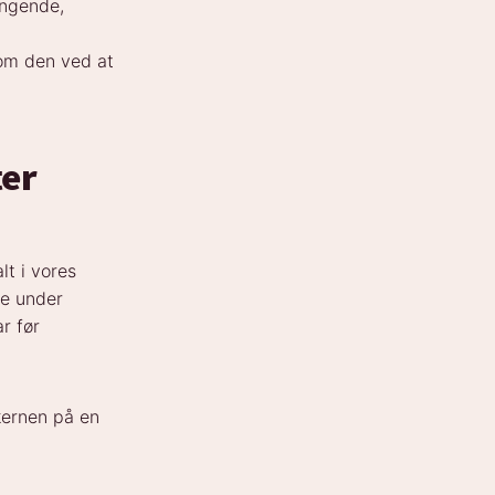
ængende,
om den ved at
ter
lt i vores
re under
r før
/kernen på en