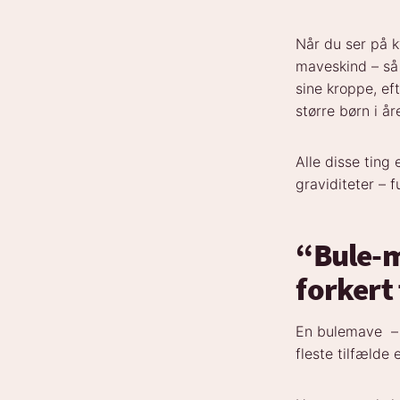
Når du ser på k
maveskind – så 
sine kroppe, ef
større børn i 
Alle disse ting 
graviditeter – 
“Bule-m
forkert
En bulemave – e
fleste tilfælde