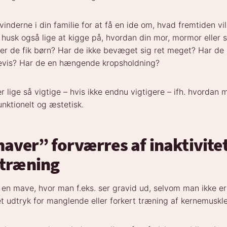
vinderne i din familie for at få en ide om, hvad fremtiden vi
husk også lige at kigge på, hvordan din mor, mormor eller s
ter de fik børn? Har de ikke bevæget sig ret meget? Har de
årevis? Har de en hængende kropsholdning?
er lige så vigtige – hvis ikke endnu vigtigere – ifh. hvordan 
funktionelt og æstetisk.
aver” forværres af inaktivite
 træning
n mave, hvor man f.eks. ser gravid ud, selvom man ikke er 
 et udtryk for manglende eller forkert træning af kernemuskl