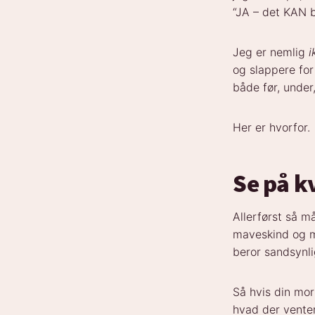
“JA – det KAN be
Jeg er nemlig
i
og slappere for
både før, under
Her er hvorfor.
Se på kv
Allerførst så m
maveskind og mav
beror sandsynli
Så hvis din mo
hvad der vente