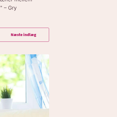
" – Gry
Næste indlæg