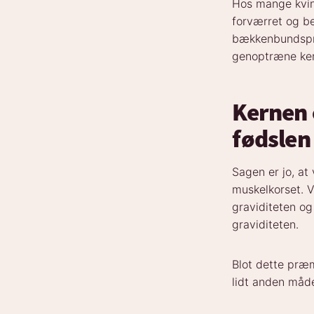
Hos mange kvin
forværret og be
bækkenbundspro
genoptræne ker
Kernen e
fødslen
Sagen er jo, at
muskelkorset. 
graviditeten og
graviditeten.
Blot dette præm
lidt anden måde