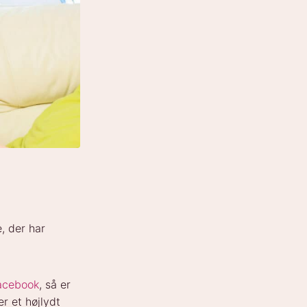
, der har
acebook
, så er
r et højlydt