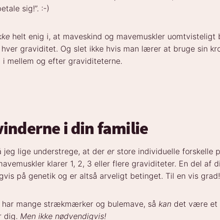
tale sig!”. :-)
kke
helt enig i, at maveskind og mavemuskler ​uomtvisteligt 
 hver graviditet. Og slet ikke hvis man lærer at bruge sin kr
, i mellem og efter graviditeterne.
inderne i din familie
å jeg lige understrege, at der
er
store individuelle forskelle
emuskler klarer 1, 2, 3 eller flere graviditeter. En del af d
gvis på genetik og er altså arveligt betinget. Til en vis grad
r har mange strækmærker og bulemave, så
kan
det være et 
r dig.
Men ikke nødvendigvis!