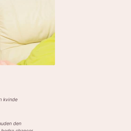
en kvinde
 huden den
å bedre chancer