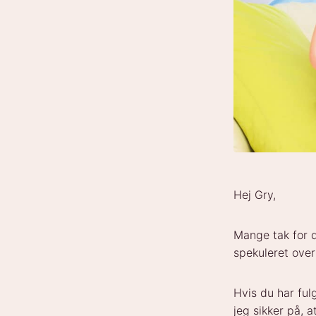
Hej Gry,
Mange tak for d
spekuleret ove
Hvis du har ful
jeg sikker på, 