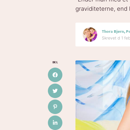
graviditeterne, end 
Thora Bjørn, P
Skrevet d 1 fe
DEL
Del på Facebook
Del på Twitter
Del på Pinterest
Del på LinkedIn