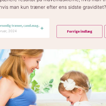
hvis man kun træner efter ens sidste graviditet?
ersonlig træner, cand.mag.
Forrige indlæg
bruar, 2024