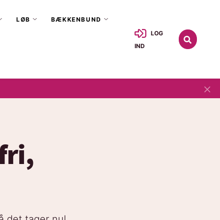
LØB
BÆKKENBUND
LOG
IND
×
ri,
å det tager nul