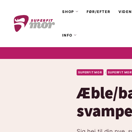
SHOP
FØR/EFTER
VIDEN
INFO
SUPERFIT MOR
SUPERFIT MOR
/
Æble/ba
svampe
Sig hej til din nye,