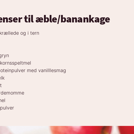
enser til æble/banankage
krællede og i tern
gryn
dkornsspeltmel
roteinpulver med vanilllesmag
lk
t
kardemomme
nel
epulver