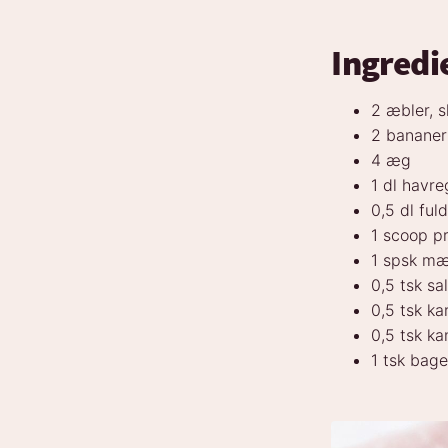
Ingredi
2 æbler, s
2 bananer
4 æg
1 dl havre
0,5 dl ful
1 scoop p
1 spsk mæ
0,5 tsk sal
0,5 tsk 
0,5 tsk ka
1 tsk bag