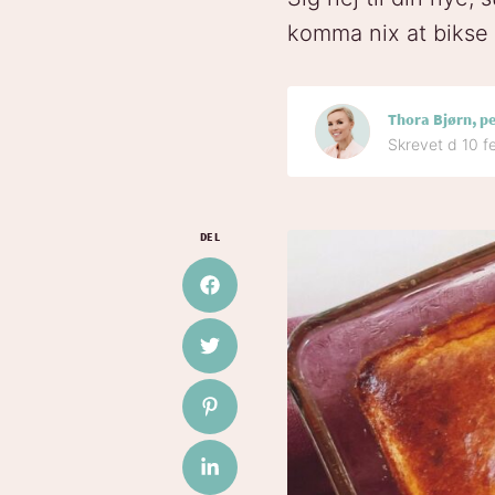
komma nix at biks
Thora Bjørn, p
Skrevet d 10 f
DEL
Del på Facebook
Del på Twitter
Del på Pinterest
Del på LinkedIn