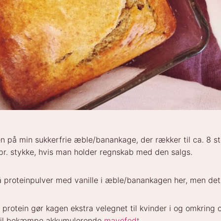
en på min sukkerfrie æble/banankage, der rækker til ca. 8 st
 pr. stykke, hvis man holder regnskab med den salgs.
å proteinpulver med vanille i æble/banankagen her, men det
 protein gør kagen ekstra velegnet til kvinder i og omkring
vil bekæmpe akkumulerende
mavefedt
.