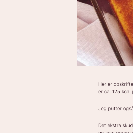
Her er opskrift
er ca. 125 kcal
Jeg putter ogs
Det ekstra skud
og som gerne 