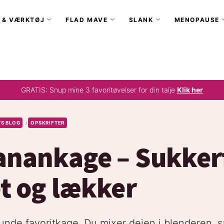
 & VÆRKTØJ
FLAD MAVE
SLANK
MENOPAUSE
GRATIS: Snup mine 3 favoritøvelser for din talje
Klik her
’S BLOG
OPSKRIFTER
/
nankage – Sukkerf
t og lækker
 sunde favoritkage. Du mixer dejen i blenderen, s