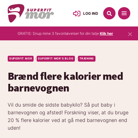
LOG IND
×
GRATIS: Snup mine 3 favoritøvelser for din talje
Klik her
SUPERFIT MOR
SUPERFIT MOR’S BLOG
TRÆNING
/
/
Brænd flere kalorier med
barnevognen
Vil du smide de sidste babykilo? Så put baby i
barnevognen og afsted! Forskning viser, at du bruge
20 % flere kalorier ved at gå med barnevognen end
uden!