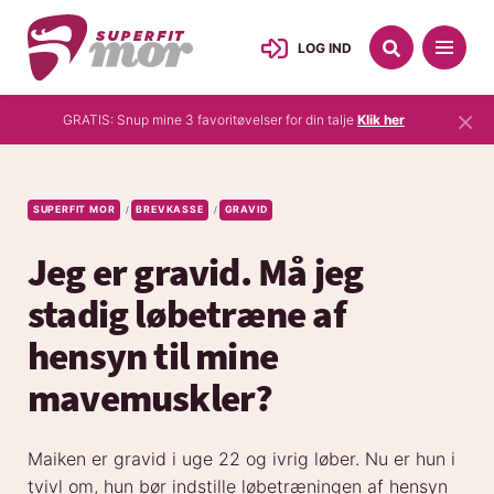
LOG IND
×
GRATIS: Snup mine 3 favoritøvelser for din talje
Klik her
SUPERFIT MOR
BREVKASSE
GRAVID
/
/
Jeg er gravid. Må jeg
stadig løbetræne af
hensyn til mine
mavemuskler?
Maiken er gravid i uge 22 og ivrig løber. Nu er hun i
tvivl om, hun bør indstille løbetræningen af hensyn