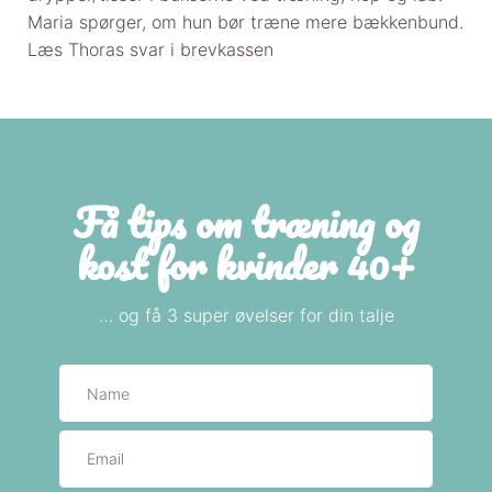
Maria spørger, om hun bør træne mere bækkenbund.
Læs Thoras svar i brevkassen
Få tips om træning og
kost for kvinder 40+
… og få 3 super øvelser for din talje
Navn
E-mail