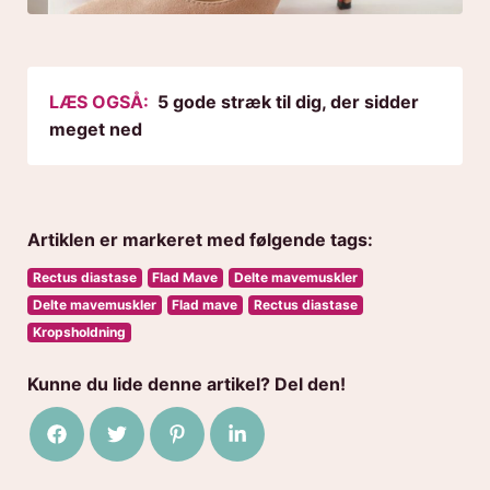
LÆS OGSÅ:
5 gode stræk til dig, der sidder
meget ned
Artiklen er markeret med følgende tags:
Rectus diastase
Flad Mave
Delte mavemuskler
Delte mavemuskler
Flad mave
Rectus diastase
Kropsholdning
Kunne du lide denne artikel? Del den!
Del på Facebook
Del på Twitter
Del på Pinterest
Del på LinkedIn