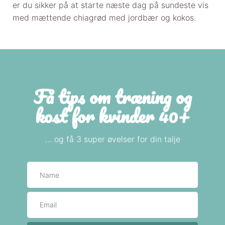
er du sikker på at starte næste dag på sundeste vis
med mættende chiagrød med jordbær og kokos.
Få tips om træning og
kost for kvinder 40+
… og få 3 super øvelser for din talje
Navn
E-mail