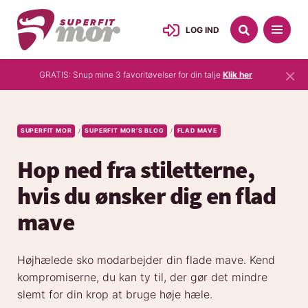
LOG IND
×
GRATIS: Snup mine 3 favoritøvelser for din talje
Klik her
SUPERFIT MOR
SUPERFIT MOR’S BLOG
FLAD MAVE
/
/
Hop ned fra stiletterne,
hvis du ønsker dig en flad
mave
Højhælede sko modarbejder din flade mave. Kend
kompromiserne, du kan ty til, der gør det mindre
slemt for din krop at bruge høje hæle.