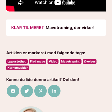
KLAR TIL MERE?
Mavetræning, der virker!
Artiklen er markeret med følgende tags:
oppustethed
Flad mave
Video
Mavetræning
Øvelser
Kernemuskler
Kunne du lide denne artikel? Del den!
Del på Facebook
Del på Twitter
Del på Pinterest
Del på LinkedIn