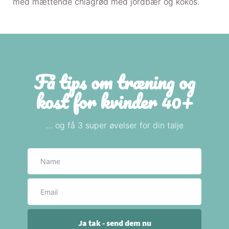
med mættende chiagrød med jordbær og kokos.
Få tips om træning og
kost for kvinder 40+
… og få 3 super øvelser for din talje
Navn
E-mail
Ja tak - send dem nu