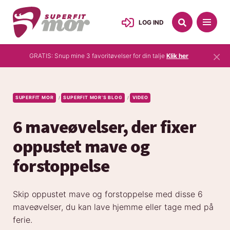
LOG IND
×
GRATIS: Snup mine 3 favoritøvelser for din talje
Klik her
SUPERFIT MOR
SUPERFIT MOR’S BLOG
VIDEO
/
/
6 maveøvelser, der fixer
oppustet mave og
forstoppelse
Skip oppustet mave og forstoppelse med disse 6
maveøvelser, du kan lave hjemme eller tage med på
ferie.