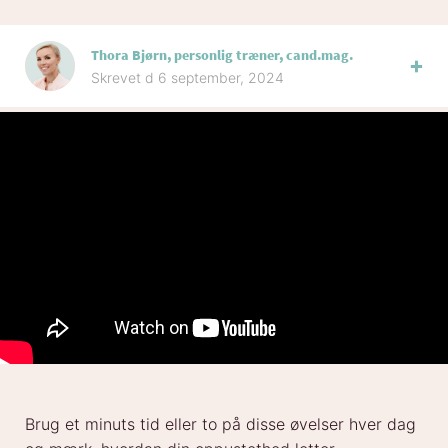
Thora Bjørn, personlig træner, cand.mag.
Skrevet d 6 september, 2024
Brug et minuts tid eller to på disse øvelser hver dag