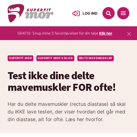
LOG IND
×
GRATIS: Snup mine 3 favoritøvelser for din talje
Klik her
SUPERFIT MOR
SUPERFIT MOR’S BLOG
DELTE MAVEMUSKLER
/
/
Test ikke dine delte
mavemuskler FOR ofte!
Har du delte mavemuskler (rectus diastase) så skal
du IKKE lave testen, der viser hvordan det går med
din diastase, alt for ofte. Læs her hvorfor.