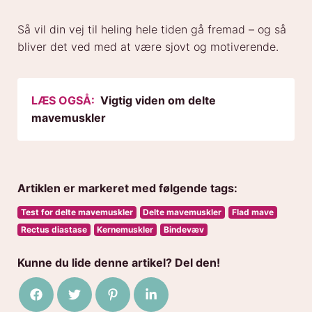
Så vil din vej til heling hele tiden gå fremad – og så
bliver det ved med at være sjovt og motiverende.
LÆS OGSÅ:
Vigtig viden om delte
mavemuskler
Artiklen er markeret med følgende tags:
Test for delte mavemuskler
Delte mavemuskler
Flad mave
Rectus diastase
Kernemuskler
Bindevæv
Kunne du lide denne artikel? Del den!
Del på Facebook
Del på Twitter
Del på Pinterest
Del på LinkedIn