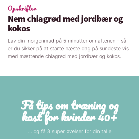
Opskrifter
Nem chiagrød med jordbær og
kokos
Lav din morgenmad på 5 minutter om aftenen – så
er du sikker på at starte næste dag på sundeste vis
med mættende chiagrød med jordbær og kokos.
Få tips om træning og
kost for kvinder 40+
… og få 3 super øvelser for din talje