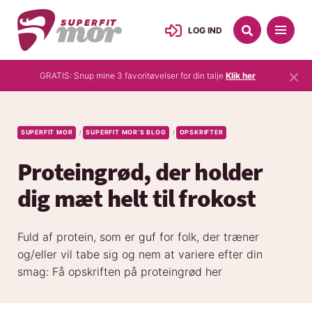
LOG IND
×
GRATIS: Snup mine 3 favoritøvelser for din talje
Klik her
SUPERFIT MOR
SUPERFIT MOR’S BLOG
OPSKRIFTER
/
/
Proteingrød, der holder
dig mæt helt til frokost
Fuld af protein, som er guf for folk, der træner
og/eller vil tabe sig og nem at variere efter din
smag: Få opskriften på proteingrød her