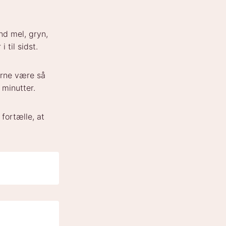
nd mel, gryn,
 til sidst.
erne være så
 minutter.
 fortælle, at