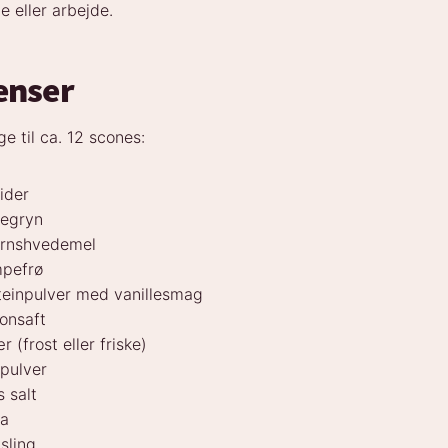
e eller arbejde.
enser
e til ca. 12 scones:
ider
regryn
kornshvedemel
mpefrø
oteinpulver med vanillesmag
ronsaft
r (frost eller friske)
epulver
s salt
ia
sling