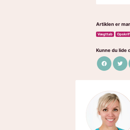
Artiklen er ma
Vægttab
Opskrif
Kunne du lide 
Del på Fac
Del 