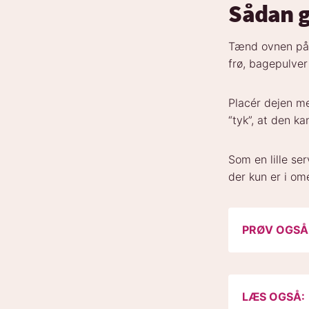
Sådan g
Tænd ovnen på 
frø, bagepulver
Placér dejen m
“tyk”, at den k
Som en lille ser
der kun er i om
PRØV OGSÅ
LÆS OGSÅ: