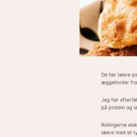
De her lækre ps
æggehvider fra
Jeg har efterfø
på protein og la
Rollingerne els
lækre med et ty