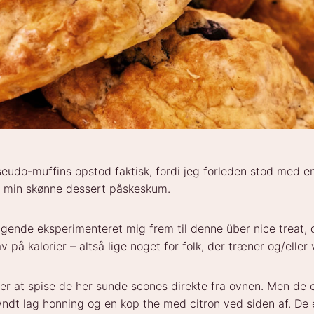
eudo-muffins opstod faktisk, fordi jeg forleden stod med e
 min skønne dessert påskeskum.
lgende eksperimenteret mig frem til denne über nice treat, d
v på kalorier – altså lige noget for folk, der træner og/eller v
ker at spise de her sunde scones direkte fra ovnen. Men de 
ndt lag honning og en kop the med citron ved siden af. De 