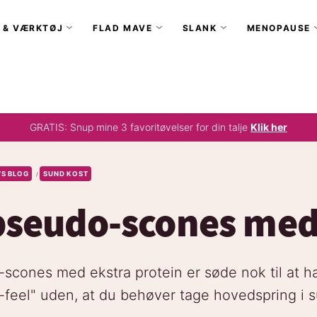
 & VÆRKTØJ
FLAD MAVE
SLANK
MENOPAUSE
GRATIS: Snup mine 3 favoritøvelser for din talje
Klik her
’S BLOG
SUND KOST
/
pseudo-scones med
scones med ekstra protein er søde nok til at h
-feel" uden, at du behøver tage hovedspring i 