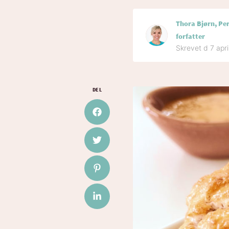
Thora Bjørn, Pe
forfatter
Skrevet d 7 apr
DEL
Del på Facebook
Del på Twitter
Del på Pinterest
Del på LinkedIn