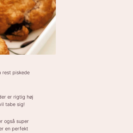
n rest piskede
er er rigtig høj
il tabe sig!
er også super
er en perfekt