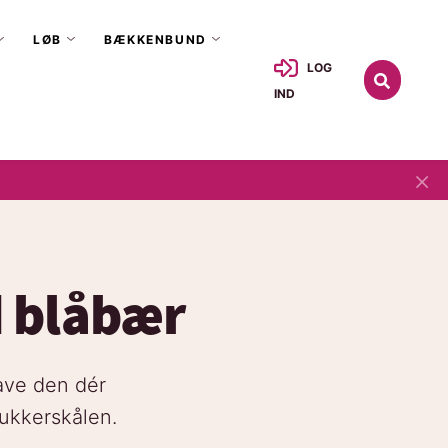
LØB
BÆKKENBUND
LOG
IND
×
 blåbær
ave den dér
sukkerskålen.