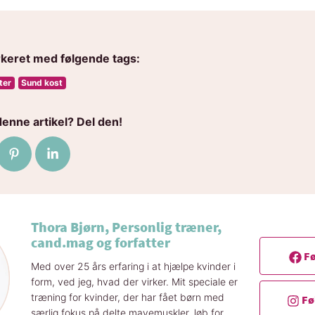
rkeret med følgende tags:
ter
Sund kost
denne artikel? Del den!
ebook
på Twitter
Del på Pinterest
Del på LinkedIn
Thora Bjørn, Personlig træner,
cand.mag og forfatter
Fø
Med over 25 års erfaring i at hjælpe kvinder i
form, ved jeg, hvad der virker. Mit speciale er
træning for kvinder, der har fået børn med
Fø
særlig fokus på delte mavemuskler, løb for