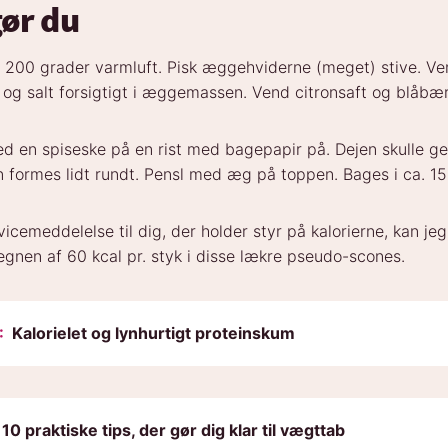
ør du
200 grader varmluft. Pisk æggehviderne (meget) stive. Ve
 og salt forsigtigt i æggemassen. Vend citronsaft og blåbær i
ed en spiseske på en rist med bagepapir på. Dejen skulle g
an formes lidt rundt. Pensl med æg på toppen. Bages i ca. 15
vicemeddelelse til dig, der holder styr på kalorierne, kan jeg
egnen af 60 kcal pr. styk i disse lækre pseudo-scones.
:
Kalorielet og lynhurtigt proteinskum
10 praktiske tips, der gør dig klar til vægttab