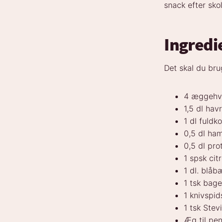
snack efter skol
Ingredi
Det skal du brug
4 æggehv
1,5 dl hav
1 dl fuld
0,5 dl ha
0,5 dl pr
1 spsk cit
1 dl. blåbæ
1 tsk bag
1 knivspid
1 tsk Stev
Æg til pen