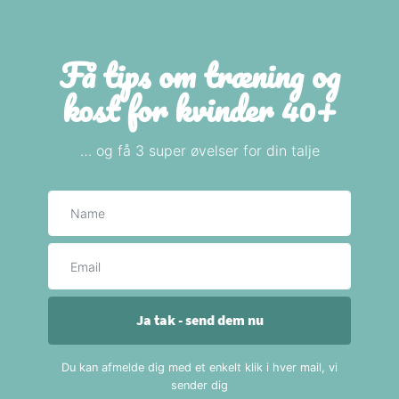
Få tips om træning og
kost for kvinder 40+
… og få 3 super øvelser for din talje
Navn
E-mail
Ja tak - send dem nu
Du kan afmelde dig med et enkelt klik i hver mail, vi
sender dig