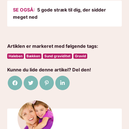
SE OGSÅ:
5 gode stræk til dig, der sidder
meget ned
Artiklen er markeret med følgende tags:
Haleben
Bækken
Sund graviditet
Gravid
Kunne du lide denne artikel? Del den!
Del på Facebook
Del på Twitter
Del på Pinterest
Del på LinkedIn