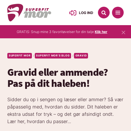
LOG IND
×
GRATIS: Snup mine 3 favoritøvelser for din talje
Klik her
SUPERFIT MOR
SUPERFIT MOR’S BLOG
GRAVID
/
/
Gravid eller ammende?
Pas på dit haleben!
Sidder du op i sengen og læser eller ammer? Så vær
påpasselig med, hvordan du sidder. Dit haleben er
ekstra udsat for tryk – og det gør afsindigt ondt.
Lær her, hvordan du passer...